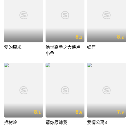
8.
8.
1
2
爱的厘米
绝世高手之大侠卢
蜗居
小鱼
8.
8.
7.
1
6
9
插树岭
请你原谅我
爱情公寓3