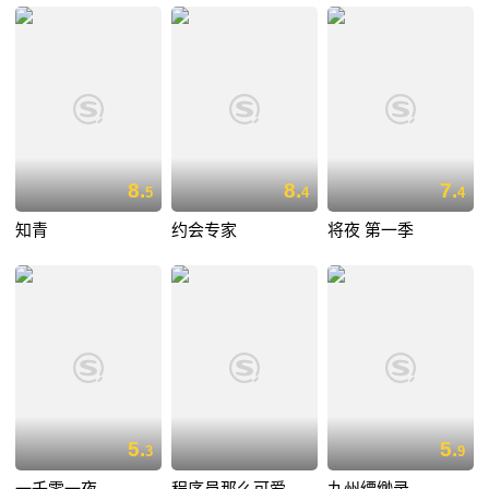
8.
8.
7.
5
4
4
知青
约会专家
将夜 第一季
5.
5.
3
9
一千零一夜
程序员那么可爱
九州缥缈录