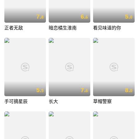
7.
6.
5.
8
6
0
正者无敌
暗恋橘生淮南
看见味道的你
5.
7.
8.
5
6
0
手可摘星辰
长大
草帽警察