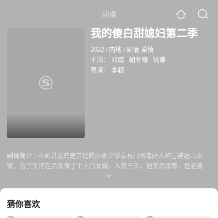
动漫
我的傻白甜媳妇第二季
2022
/
内地
/
剧情 爱情
主演：
邓威
胡冬晴
钱谦
导演：
李超
剧情简介 :
本剧讲述的是曾经的秦家少爷秦石川因遭奸人陷害被逐出秦
家，为了生活在吕家做了个上门女婿，入赘三年，他受尽屈辱，是老婆家
人、亲戚眼里的穷逼，废物。然而——谁能想到华夏第一电商帝国大马哥
是这个窝囊废的首徒！华夏第一互联网社交集团小马哥是这个窝囊废的二
徒弟！华夏第一神医还是这个窝囊废的三徒弟！……谁又能想到这个窝囊
猜你喜欢
废竟然还是权可通天，富可敌国的燕京第一世家的大少爷……卷土重来的
他又将掀起什么样的血雨腥风？