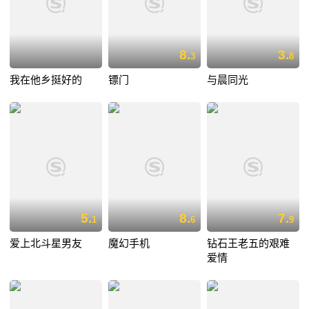
8.
3.
3
8
我在他乡挺好的
镖门
与晨同光
5.
8.
7.
1
6
9
爱上北斗星男友
魔幻手机
钻石王老五的艰难
爱情