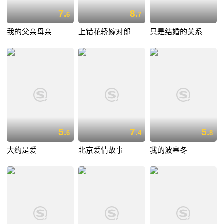
7.
8.
6
7
我的父亲母亲
上错花轿嫁对郎
只是结婚的关系
5.
7.
5.
6
4
8
大约是爱
北京爱情故事
我的波塞冬