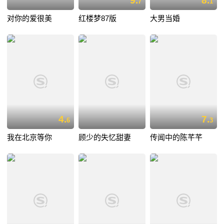
9.
8.
7
1
对你的爱很美
红楼梦87版
大男当婚
4.
7.
6
3
我在北京等你
顾少的失忆甜妻
传闻中的陈芊芊