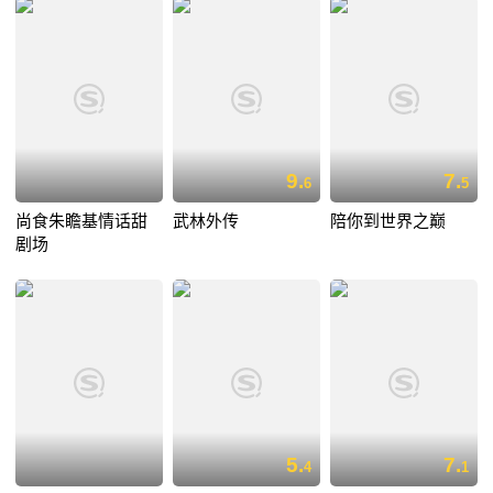
9.
7.
6
5
尚食朱瞻基情话甜
武林外传
陪你到世界之巅
剧场
5.
7.
4
1