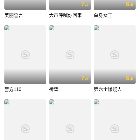
7.
6.
3
8
美丽誓言
大声呼喊你回来
单身女王
7.
6.
6
6
警方110
祈望
第六个嫌疑人