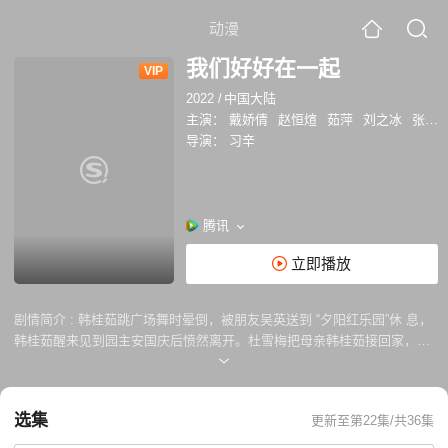
动漫
我们好好在一起
VIP
2022
/
中国大陆
主演：
戴娇倩
赵恒煊
茹萍
刘之冰
张立君
导演：
习辛
腾讯
立即播放
剧情简介 :
韩桂茹跳广场舞时晕倒，被朋友吴英送到 “夕阳红乐园”休 息，
韩桂茹醒来见到园主安国庆后愤然离开。杜雪梅把母亲韩桂茹接回家，韩
桂茹回忆实情，她曾与安国庆相恋，安国庆却为了前途抛弃了她。吴英和
老公许慕替韩桂茹抱不平。
选集
更新至第22集/共36集