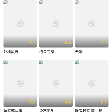
7.
8.
7.
3
4
3
外科风云
约会专家
云端
7.
8.
9.
9
6
4
咱家那些事
永不回头
我爱我家 第一部