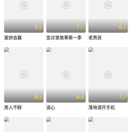
4.
7.
6.
5
7
1
爱拼会赢
急诊室故事第一季
老男孩
8.
6.
7.
3
8
7
男人不醉
读心
落地请开手机