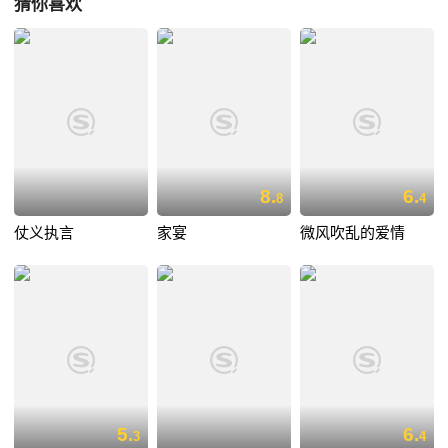
猜你喜欢
8.
6.
8
4
仗义执言
家宴
微风吹乱的爱情
5.
6.
3
4