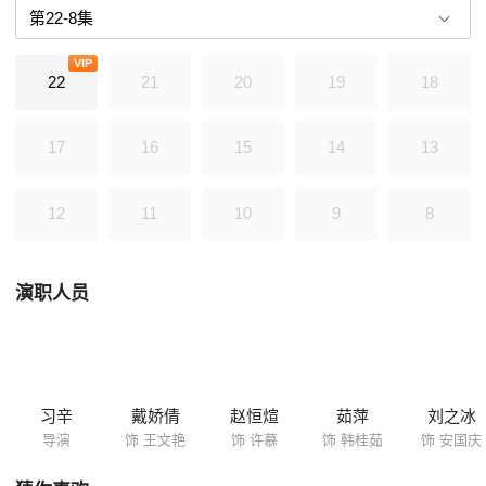
VIP
22
21
20
19
18
17
16
15
14
13
12
11
10
9
8
演职人员
习辛
戴娇倩
赵恒煊
茹萍
刘之冰
导演
饰 王文艳
饰 许慕
饰 韩桂茹
饰 安国庆