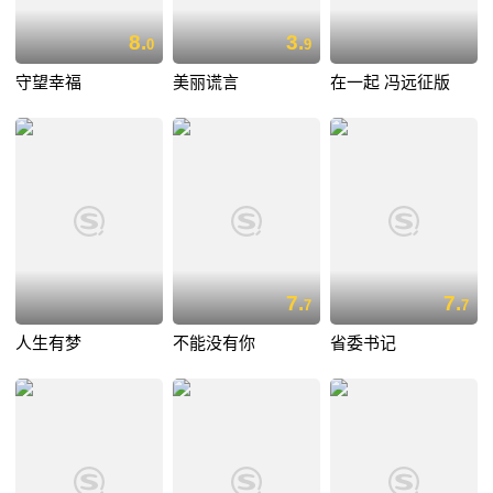
8.
3.
0
9
守望幸福
美丽谎言
在一起 冯远征版
7.
7.
7
7
人生有梦
不能没有你
省委书记