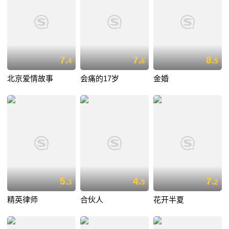
7.
7.
8.
4
6
5
北京爱情故事
会痛的17岁
金婚
5.
4.
7.
3
9
2
精英律师
合伙人
花开半夏