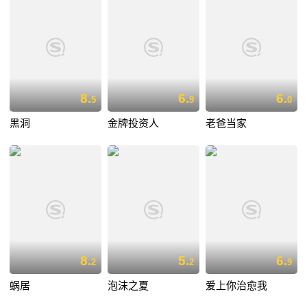
8.
6.
6.
5
9
0
黑洞
金牌投资人
老爸当家
8.
5.
6.
2
2
9
蜗居
泡沫之夏
爱上你治愈我