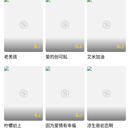
6.
6.
6.
1
6
5
老男孩
爱的创可贴
艾米加油
4.
6.
1
7
柠檬初上
因为爱情有幸福
凉生是初恋啊