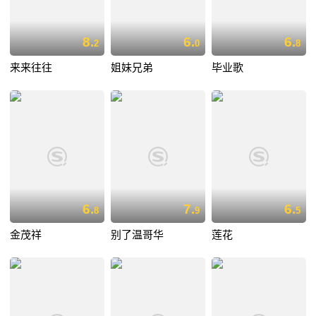
8.
6.
6.
2
0
8
来来往往
姐妹兄弟
毕业歌
6.
7.
6.
8
9
5
金茂祥
别了温哥华
莲花