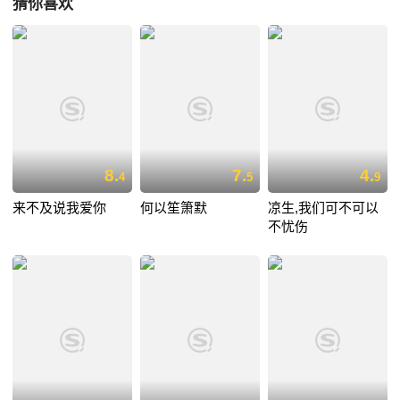
猜你喜欢
8.
7.
4.
4
5
9
来不及说我爱你
何以笙箫默
凉生,我们可不可以
不忧伤