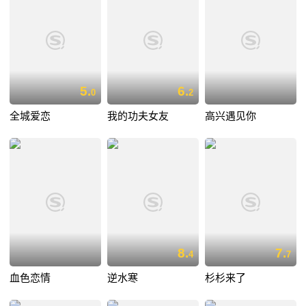
5.
6.
0
2
全城爱恋
我的功夫女友
高兴遇见你
8.
7.
4
7
血色恋情
逆水寒
杉杉来了