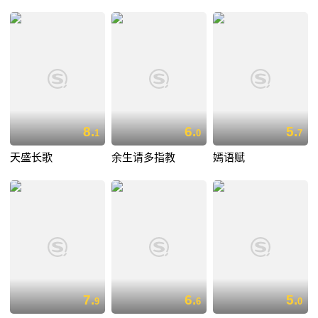
8.
6.
5.
1
0
7
天盛长歌
余生请多指教
嫣语赋
7.
6.
5.
9
6
0