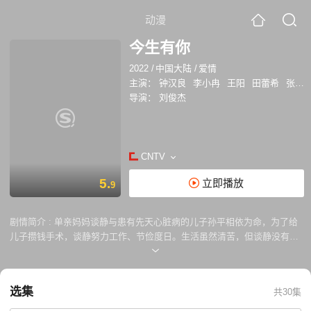
动漫
今生有你
2022
/
中国大陆
/
爱情
主演：
钟汉良
李小冉
王阳
田蕾希
张晨光
导演：
刘俊杰
CNTV
5.
立即播放
9
剧情简介 :
单亲妈妈谈静与患有先天心脏病的儿子孙平相依为命，为了给
儿子攒钱手术，谈静努力工作、节俭度日。生活虽然清苦，但谈静没有怨
怼不满，仍然独立坚强，珍惜自己的平凡生活，也将孙平教养得懂事可
爱。聂宇晟是一位心外科医生，正筹备帮助先心病患儿的手术CM项目，
选中了孙平成为首位受惠病童。就医时聂宇晟发现，患儿的母亲就是自己
选集
共30集
七年前的恋人谈静。治疗过程中，聂宇晟仍被谈静身上积淀出的坚韧勇敢
之美深深吸引，也被孙平的可爱懂事打动。生活和时间给了双方考验，也