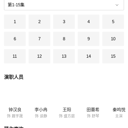
让他们能更加成熟地面对彼此的爱情，最后，孙平被成功治疗，谈静有了
自己的事业，聂宇晟的CM项目被成功推广，他们终于迎来了幸福美满的
结果。
1
2
3
4
5
6
7
8
9
10
11
12
13
14
15
演职人员
钟汉良
李小冉
王阳
田蕾希
秦鸣悦
饰 聂宇晟
饰 谈静
饰 盛方庭
饰 舒琴
主演