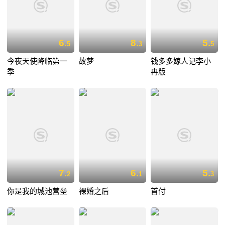
6.
8.
5.
5
3
5
今夜天使降临第一
故梦
钱多多嫁人记李小
季
冉版
7.
6.
5.
2
1
3
你是我的城池营垒
裸婚之后
首付