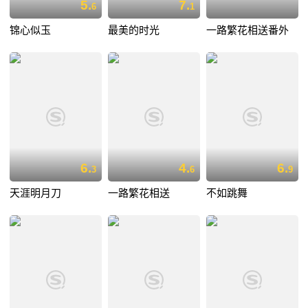
5.
7.
6
1
锦心似玉
最美的时光
一路繁花相送番外
6.
4.
6.
3
6
9
天涯明月刀
一路繁花相送
不如跳舞