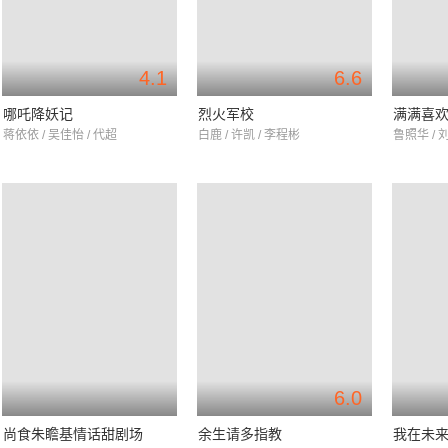
4.1
6.6
哪吒降妖记
烈火军校
满满喜
蒋依依 / 吴佳怡 / 代超
白鹿 / 许凯 / 李程彬
鲁照华 / 
6.0
尚食朱瞻基情话甜剧场
余生请多指教
我在未