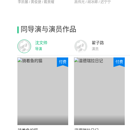
李凯馨 / 黄俊捷 / 戴景耀
高伟光 / 胡冰卿 / 迟宁宁
同导演与演员作品
沈文帅
翟子路
导演
演员
付费
付费