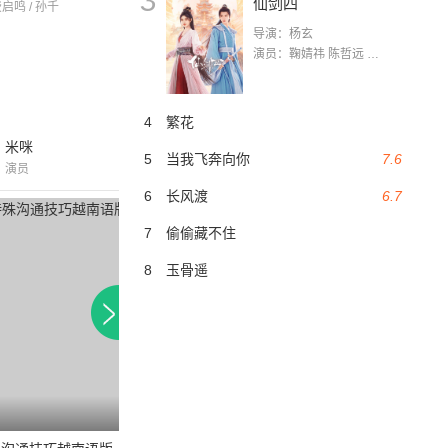
3
仙剑四
费启鸣 / 孙千
导演：杨玄
演员：鞠婧祎 陈哲远 茅子俊 毛晓慧 王媛可 张志浩 林枫松 张帆（演员）
4
繁花
米咪
5
当我飞奔向你
7.6
演员
6
长风渡
6.7
付费
7
偷偷藏不住
8
玉骨遥