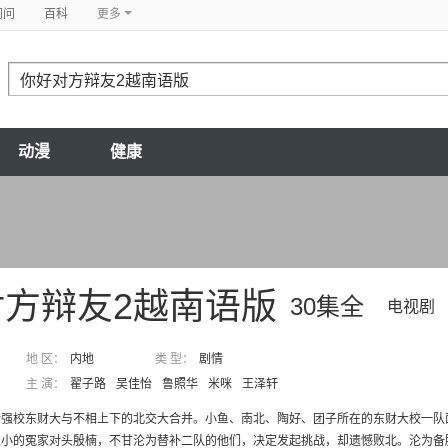
问问
百科
更多
动漫
健康
对方辩友2越南语版
30集全
电视剧
地 区：
内地
类 型：
剧情
主 演：
翟子路
吴佳怡
鲁照华
米咪
王泽轩
论强校东财大与不相上下的北交大合并。小鱼、南北、陶好、团子所在的东财大校一队
小的冤家对头殷楠，不甘沦为替补二队的他们，决定发起挑战，却遗憾败北。沦为备胎队