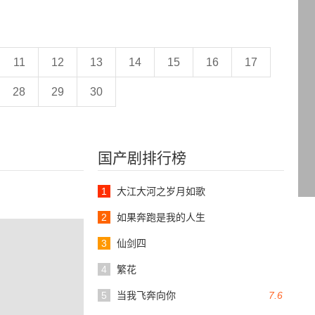
11
12
13
14
15
16
17
28
29
30
国产剧排行榜
1
大江大河之岁月如歌
2
如果奔跑是我的人生
3
仙剑四
4
繁花
5
当我飞奔向你
7.6