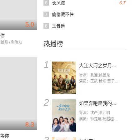
6
长风渡
6.7
7
偷偷藏不住
5.0
8
玉骨遥
欢你
刘昱晗 / 谢治勋
热播榜
1
大江大河之岁月如歌
导演：孔笙;孙墨龙
演员：王凯 杨烁 董子健 杨采钰 张佳宁 练练 林栋甫 房子斌
2
如果奔跑是我的人生
导演：沈严;李江明
演员：钟楚曦 杨超越 许娣 陈小艺 侯雯元 宋洋 王宥钧 李添诺
8.3
来等你