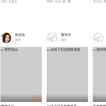
许凯 / 吴谨言
杨紫 / 肖战 / 翟子路
李光洁 / 
吴佳怡
鲁照华
演员
演员
6.5