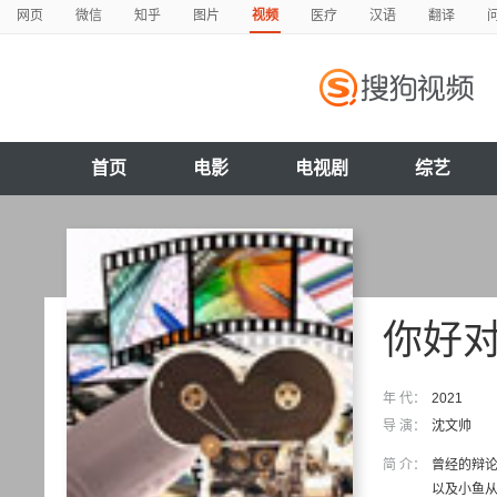
网页
微信
知乎
图片
视频
医疗
汉语
翻译
首页
电影
电视剧
综艺
你好
年 代：
2021
导 演：
沈文帅
简 介：
曾经的辩
以及小鱼从