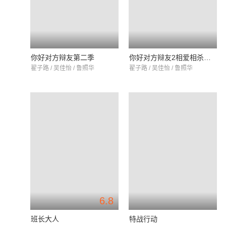
你好对方辩友第二季
你好对方辩友2相爱相杀日常
翟子路 / 吴佳怡 / 鲁照华
翟子路 / 吴佳怡 / 鲁照华
6.8
班长大人
特战行动