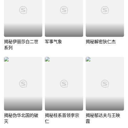
揭秘伊丽莎白二世
军事气象
揭秘解密狄仁杰
系列
揭秘伪华北国的破
揭秘桂系首领李宗
揭秘郁达夫与王映
灭
仁
霞