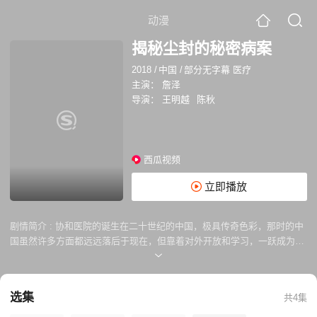
动漫
揭秘尘封的秘密病案
2018
/
中国
/
部分无字幕 医疗
主演：
詹泽
导演：
王明越
陈秋
西瓜视频
立即播放
剧情简介 :
协和医院的诞生在二十世纪的中国，极具传奇色彩，那时的中
国虽然许多方面都远远落后于现在，但靠着对外开放和学习，一跃成为在
世界上都首屈一指的一流医疗机构，本期纪录片将带你揭秘尘封的秘密病
案。
选集
共4集