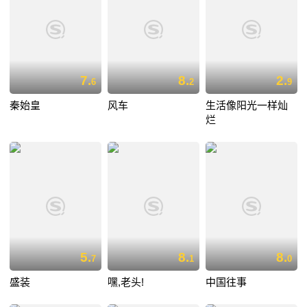
7.
8.
2.
6
2
9
秦始皇
风车
生活像阳光一样灿
烂
5.
8.
8.
7
1
0
盛装
嘿,老头!
中国往事