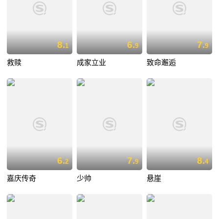
8.
6.
7.
1
9
9
救赎
成家立业
致命邂逅
6.
7.
8.
2
9
4
嘉庆传奇
少帅
悬崖