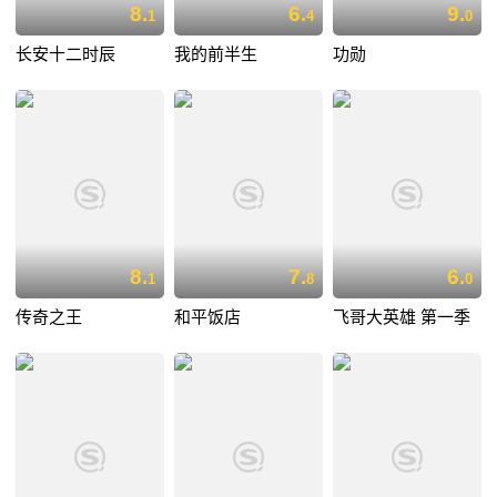
8.
6.
9.
1
4
0
长安十二时辰
我的前半生
功勋
8.
7.
6.
1
8
0
传奇之王
和平饭店
飞哥大英雄 第一季