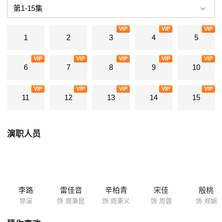
VIP
VIP
VIP
1
2
3
4
5
VIP
VIP
VIP
VIP
VIP
6
7
8
9
10
VIP
VIP
VIP
VIP
VIP
11
12
13
14
15
演职人员
李路
雷佳音
辛柏青
宋佳
殷桃
导演
饰 周秉昆
饰 周秉义
饰 周蓉
饰 郑娟