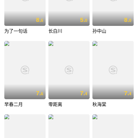
8.
5.
8.
6
0
0
为了一句话
长白川
孙中山
7.
7.
7.
6
4
4
早春二月
零距离
秋海棠