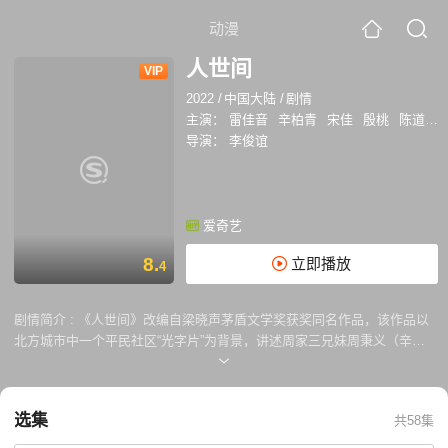
动漫
人世间
VIP
2022
/
中国大陆
/
剧情
主演：
雷佳音
辛柏青
宋佳
殷桃
陈道明
导演：
李俊谊
爱奇艺
8.
立即播放
4
剧情简介 :
《人世间》改编自梁晓声茅盾文学奖获奖同名作品，该作品以
北方城市中一个平民社区“光字片”为背景，讲述周家三兄妹周秉义（辛柏
青 饰）、周蓉（宋佳 饰）、周秉昆（雷佳音 饰）等十几位平民子弟在近
五十年时间内所经历的跌宕起伏，全面展示了中国社会的巨大变迁和平民
百姓面对生活困境，始终坚韧拼搏、积极奋斗、永葆乐观精神的美好品
选集
共58集
质。