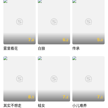
7.
6.
5.
8
2
0
雾里看花
白狼
传承
8.
7.
7.
5
2
1
其实不想走
蛙女
小儿难养