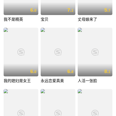
6.
7.
5.
0
1
7
我不是精英
宝贝
丈母娘来了
6.
6.
8.
0
8
1
我的媳妇是女王
永远恋爱真美
人活一张脸