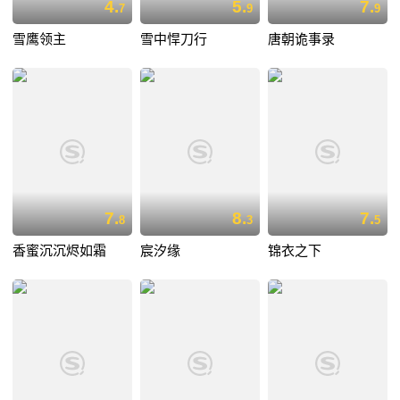
4.
5.
7.
7
9
9
雪鹰领主
雪中悍刀行
唐朝诡事录
7.
8.
7.
8
3
5
香蜜沉沉烬如霜
宸汐缘
锦衣之下