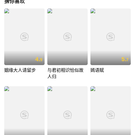
猜你喜欢
4.
5.
9
7
姻缘大人请留步
与君初相识恰似故
嫣语赋
人归