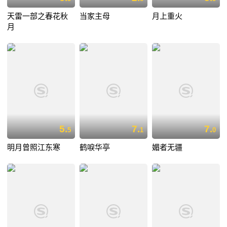
天雷一部之春花秋
当家主母
月上重火
月
5.
7.
7.
5
1
0
明月曾照江东寒
鹤唳华亭
媚者无疆