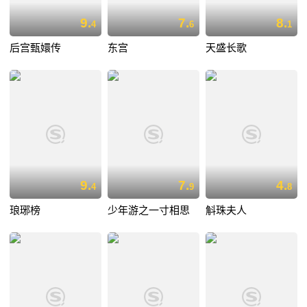
9.
7.
8.
4
6
1
后宫甄嬛传
东宫
天盛长歌
9.
7.
4.
4
9
8
琅琊榜
少年游之一寸相思
斛珠夫人