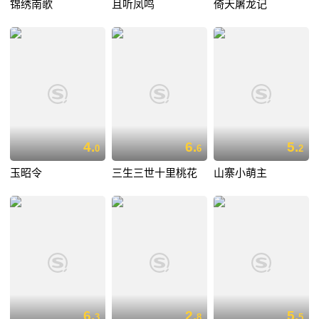
锦绣南歌
且听凤鸣
倚天屠龙记
4.
6.
5.
0
6
2
玉昭令
三生三世十里桃花
山寨小萌主
6.
2.
5.
3
8
5