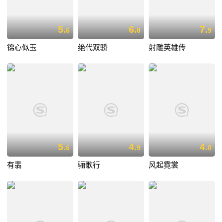
5.
6.
7.
6
0
9
锦心似玉
绝代双骄
射雕英雄传
5.
4.
4.
6
9
0
有翡
骊歌行
风起霓裳