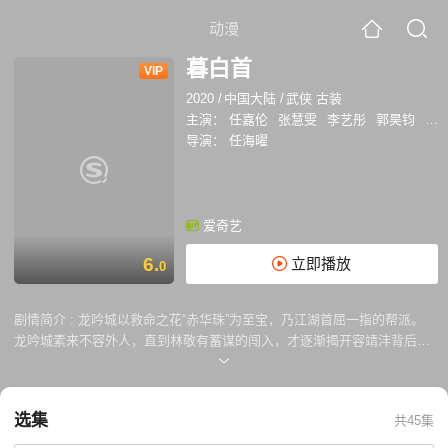
动漫
暮白首
VIP
2020
/
中国大陆
/
武侠 古装
主演：
任嘉伦
张慧雯
李艺彤
郭昊钧
卢
导演：
任海曜
爱奇艺
6.
立即播放
0
剧情简介 :
龙吟城以救命之花“赤华珠”为至宝，乃江湖首屈一指的帮派。
龙吟城素来不容外人，直到林敬有蓄谋的闯入，才逐渐揭开容靖沣背后隐
藏的秘密。与此同时，林敬与容婳彼此萌生情愫，二人一路追查，方觉龙
吟城中深埋不为人知的阴谋，竟是牵扯江湖多年的一桩迷案，尽管有诸多
恩怨是非，但林敬与容婳坚信能以爱与宽恕的方式化解一切，二人虽立场
选集
共45集
不同，但始终齐心与恶势力相抗，最终还江湖太平。