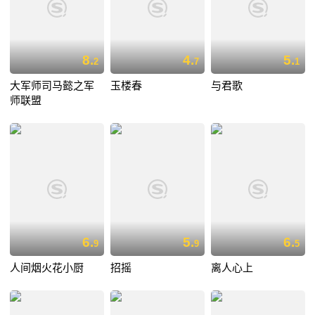
8.
4.
5.
2
7
1
大军师司马懿之军
玉楼春
与君歌
师联盟
6.
5.
6.
9
9
5
人间烟火花小厨
招摇
离人心上