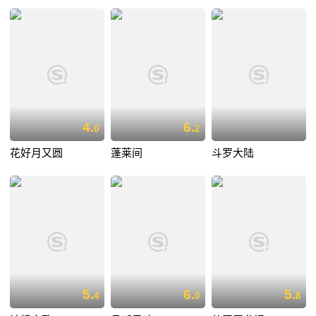
4.
6.
0
2
花好月又圆
蓬莱间
斗罗大陆
5.
6.
5.
4
0
8