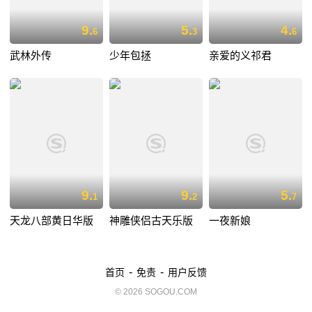
9.
5.
4.
6
3
6
武林外传
少年包拯
亲爱的义祁君
9.
9.
5.
1
2
7
天龙八部黄日华版
神雕侠侣古天乐版
一夜新娘
-
-
首页
免责
用户反馈
© 2026 SOGOU.COM