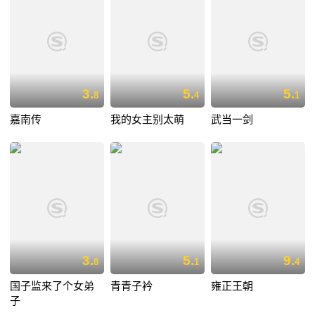
3.
5.
5.
8
4
1
嘉南传
我的女主别太萌
武当一剑
3.
5.
9.
8
1
4
国子监来了个女弟
青青子衿
雍正王朝
子