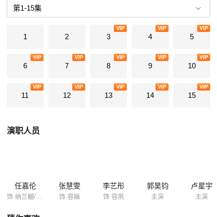
VIP
VIP
VIP
1
2
3
4
5
VIP
VIP
VIP
VIP
VIP
6
7
8
9
10
VIP
VIP
VIP
VIP
VIP
11
12
13
14
15
演职人员
任嘉伦
张慧雯
李艺彤
郭昊钧
卢星宇
饰 纳兰樾/林敬
饰 容婳
饰 容夙
主演
主演