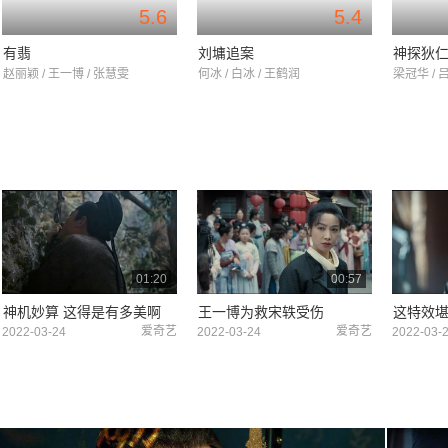
5.6
5.4
有翡
刘墉追案
神探狄
赵丽颖 / 王一博 / 张慧雯
何冰 / 白冰 / 王鹤润
梁冠华 / 
01:20
00:57
神机妙算 这得是有多美啊
王一博为救宋轶受伤
爱奇艺
爱奇艺
2022-03-24
2022-03-24
2022-03-