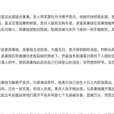
的人一一审问，此时，高秉烛站出，表示人犯是自己所杀。
月直言此案疑点重重。圣人将芙蓉牡丹令赐予思月，命她尽快彻查此案，
姻，直言百里延攀附柳家。思月入联昉见韩冬青，求查高秉烛在高秉烛被
马车内缠斗，高秉烛钳制住陈阙，陈阙突被马车外飞来的一把手戟刺死。
高秉烛从不良井丑翁处得知此手戟乃奁山黄铜锻造，而这种黄铜是用来修
井捉拿高秉烛，高秉烛主动现身。大婚当日，思月得到联昉消息，判断出
。高秉烛在积善赌坊老板窈娘的帮助下，乔装成冬部通事刘章的下人顺利
已潜入府中，想到高秉烛此前向自己打探奁山的消息，突然想到阿爷。当
。高秉烛挟持百里弘毅逃出百里府，百里弘毅质问高秉烛为何杀他阿爷，
高秉烛为解救不良井，与裴谏谈条件，他表示自己会在十日之内抓到真凶
船坞，过去一探究竟，却误入杀局。黑衣人执手戟出现，与高秉烛展开激
忆起五年前擅自带他们离开不良井导致七个兄弟被杀害，悲痛万分，然而
公子楚意识到联昉有内奸。