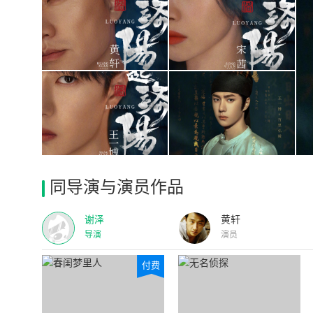
同导演与演员作品
谢泽
黄轩
导演
演员
付费