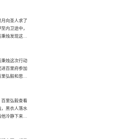
思月向圣人求了
押至内卫途中，
高秉烛发现这个
建天堂大佛的。
高秉烛这次行动
混进百里府参加
百里弘毅和思月
高秉烛称并非自
。百里弘毅查看
战，黑衣人落水
当他冷静下来，