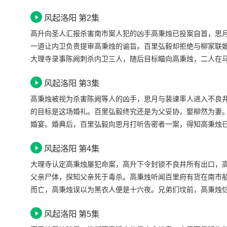
一案，人犯在狱中重伤而亡，大理寺亭长裴谏欲对出入过监牢
风起洛阳 第2集
高升向圣人汇报杀害南市案人犯的凶手高秉烛已投案自首，思
一道让内卫负责提审高秉烛的谕旨。百里弘毅却拒绝与柳家联
大理寺录事陈阙刺杀内卫三人，随后目标瞄向高秉烛，二人在
手戟和五年前十六夜杀害自己兄弟们所用的武器一样。事后，
风起洛阳 第3集
高秉烛被视为杀害陈阙等人的凶手，思月与裴谏率人进入不良
的目标是这场婚礼。百里弘毅终究还是为父妥协，娶柳然为妻
婚宴。婚典后，百里弘毅向思月打听告密者一案，得知高秉烛
赶至百里延书房时，百里延已咽气，高秉烛在场，成为嫌疑人
风起洛阳 第4集
己所为，百里弘毅将信将疑。
大理寺认定高秉烛屡犯命案，高升下令封锁不良井所有出口，
父亲尸体，探知父亲死于毒杀。高秉烛听闻百里府有货在南市
而亡，高秉烛误以为黑衣人便是十六夜。兄弟们坟前，高秉烛
却发现十六夜之死只是假象。南市船坞一事联昉未收到警讯，
风起洛阳 第5集