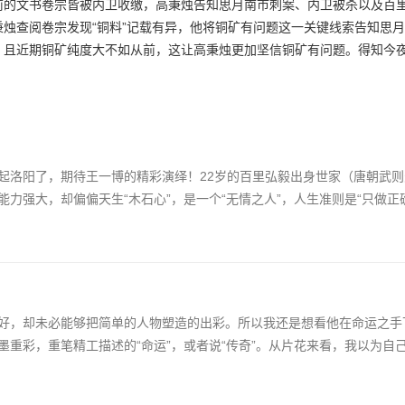
前的文书卷宗皆被内卫收缴，高秉烛告知思月南市刺案、内卫被杀以及百
烛查阅卷宗发现“铜料”记载有异，他将铜矿有问题这一关键线索告知思
，且近期铜矿纯度大不如从前，这让高秉烛更加坚信铜矿有问题。得知今
起洛阳了，期待王一博的精彩演绎！22岁的百里弘毅出身世家（唐朝武
力强大，却偏偏天生“木石心”，是一个“无情之人”，人生准则是“只做正确
好，却未必能够把简单的人物塑造的出彩。所以我还是想看他在命运之手
重彩，重笔精工描述的“命运”，或者说“传奇”。从片花来看，我以为自