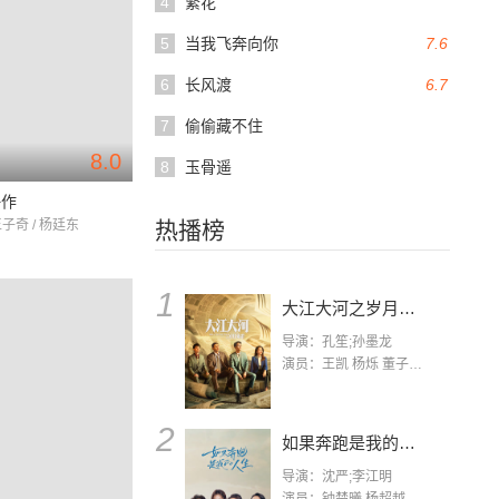
4
繁花
5
当我飞奔向你
7.6
6
长风渡
6.7
7
偷偷藏不住
8.0
8
玉骨遥
仵作
王子奇 / 杨廷东
热播榜
1
大江大河之岁月如歌
导演：孔笙;孙墨龙
演员：王凯 杨烁 董子健 杨采钰 张佳宁 练练 林栋甫 房子斌
2
如果奔跑是我的人生
导演：沈严;李江明