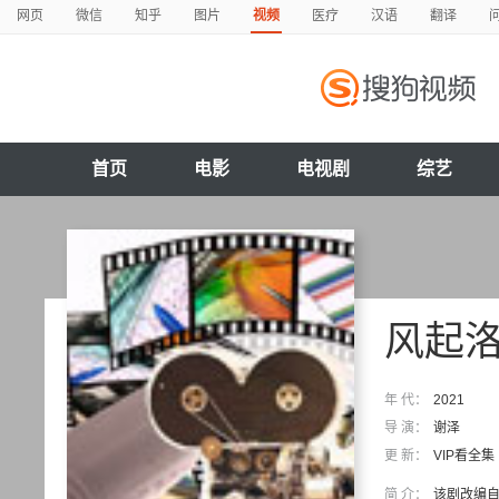
网页
微信
知乎
图片
视频
医疗
汉语
翻译
首页
电影
电视剧
综艺
风起
年 代：
2021
导 演：
谢泽
更 新：
VIP看全集
简 介：
该剧改编