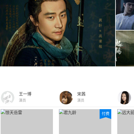
王一博
宋茜
演员
演员
付费