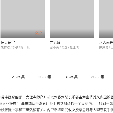
2.2
惊天岳雷
君九龄
远大前
朱梓骁 / 李曼 / 释小龙
彭小苒 / 金瀚 / 杜亚飞
陈思诚 / 
21-25集
26-30集
31-35集
36-39集
步带走嫌疑凶犯，大理寺卿高升却以刺客刺杀长乐郡主为由将其从内卫抢
道大业将成”。高秉烛从告密者尸身上看到熟悉的十字贯穿伤，且找到一
秉烛怀疑此事和百里弘毅有关。内卫奉御郎武攸决授意思月与大理寺联手