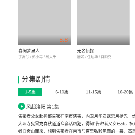
5.8
春闺梦里人
无名侦探
丁禹兮 / 彭小苒 / 易大千
唐嫣 / 任达华 / 肖顺尧
分集剧情
1-5集
6-10集
11-15集
16-20集
风起洛阳 第1集
告密者父女赴神都告密在南市遇害，内卫月华君武思月抢先一
大理寺狱冒充春秋道道众套话凶犯，得知“告密者父女已死，神
者自奁山而来，想到告密者在南市与百里弘毅见面的一幕，高