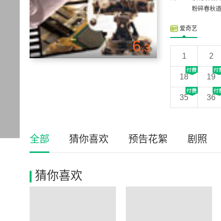
粉碎春秋道
爱奇艺
6
.3
1
2
18
19
35
36
全部
猜你喜欢
预告花絮
剧照
猜你喜欢