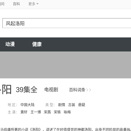
问问
百科
更多
动漫
健康
洛阳
39集全
电视剧
百科词条
地 区：
中国大陆
类 型：
剧情
古装
悬疑
主 演：
黄轩
王一博
宋茜
宋轶
咏梅
自马伯庸所著的小说《洛阳》，讲述了在时值盛世的神都洛阳，出身不同阶层的高秉烛