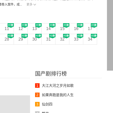
卷入案件，成...
更多
11
12
13
14
15
16
17
28
29
30
31
32
33
34
国产剧排行榜
1
大江大河之岁月如歌
2
如果奔跑是我的人生
3
仙剑四