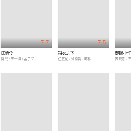
7.7
7.5
陈情令
锦衣之下
御赐小
肖战 / 王一博 / 孟子义
任嘉伦 / 谭松韵 / 韩栋
苏晓彤 / 