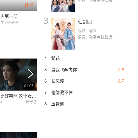
演员：钟楚曦 杨超越 许娣 陈小艺 侯雯元 宋洋 王宥钧 李添诺
8.8
仁杰第一部
3
仙剑四
吕中 / 张子健
导演：杨玄
演员：鞠婧祎 陈哲远 茅子俊 毛晓慧 王媛可 张志浩 林枫松 张帆（演员）
4
繁花
5
当我飞奔向你
7.6
6
长风渡
6.7
01:05
01:11
7
偷偷藏不住
这特效堪比好莱坞 这个女人有点冷
这谁受得了啊 真相曝光！
画面简直辣眼睛 
爱奇艺
爱奇艺
24
2022-03-24
2022-03-10
8
玉骨遥