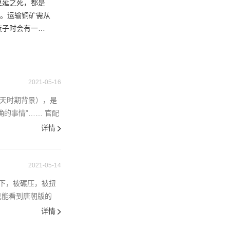
里延之死，都是
月。运输铜矿需从
夜子时会有一批
2021-05-16
则天时期背景），是
的事情”…… 官配
详情
2021-05-14
下，被碾压，被扭
己能看到唐朝版的
详情