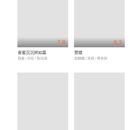
7.8
6.3
香蜜沉沉烬如霜
赘婿
杨紫 / 邓伦 / 陈钰琪
郭麒麟 / 宋轶 / 蒋依依