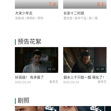
7.8
8.1
大宋少年志
长安十二时辰
张新成 / 周雨彤 / 郑伟
雷佳音 / 易烊千玺 / 周一围
预告花絮
01:21
01:38
好高级！ 有矛盾了
弱水三千只取一瓢 萌化了！
爱奇艺
爱奇艺
2022-03-24
2022-03-24
剧照