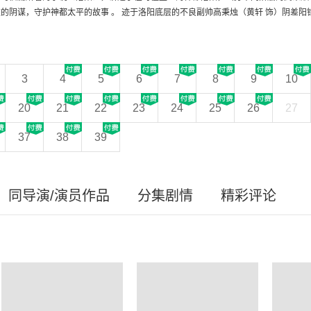
的阴谋，守护神都太平的故事 。 迹于洛阳底层的不良副帅高秉烛（黄轩 饰）阴差阳错
3
4
5
6
7
8
9
10
20
21
22
23
24
25
26
27
37
38
39
同导演/演员作品
分集剧情
精彩评论