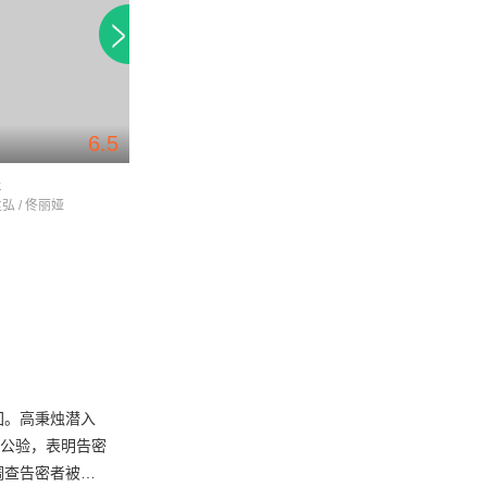
6.5
4.7
程
扶摇
风起洛阳国际版
袁弘 / 佟丽娅
杨幂 / 阮经天 / 刘奕君
黄轩 / 王一博 / 宋茜
回。高秉烛潜入
张公验，表明告密
调查告密者被杀