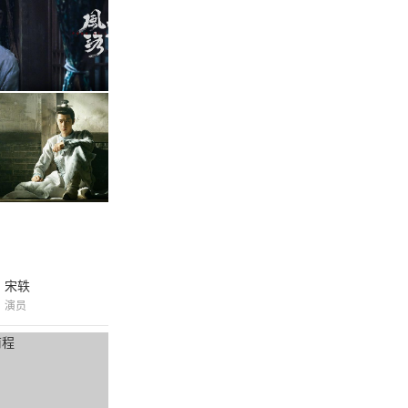
宋轶
演员
付费