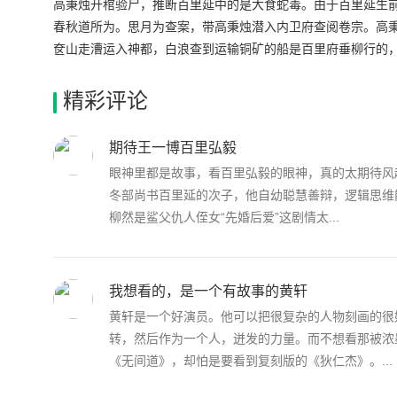
高秉烛开棺验尸，推断百里延中的是大食蛇毒。由于百里延生
春秋道所为。思月为查案，带高秉烛潜入内卫府查阅卷宗。高秉
奁山走漕运入神都，白浪查到运输铜矿的船是百里府垂柳行的
垂柳行的船从奁山返回神都。
精彩评论
期待王一博百里弘毅
眼神里都是故事，看百里弘毅的眼神，真的太期待风
冬部尚书百里延的次子，他自幼聪慧善辩，逻辑思维能
柳然是鲨父仇人侄女“先婚后爱”这剧情太...
我想看的，是一个有故事的黄轩
黄轩是一个好演员。他可以把很复杂的人物刻画的很
转，然后作为一个人，迸发的力量。而不想看那被浓墨
《无间道》，却怕是要看到复刻版的《狄仁杰》。...