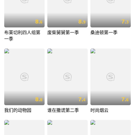
8.
8.
7.
6
9
3
布莱切利四人组第
废柴舅舅第一季
桑迪顿第一季
一季
8.
7.
7.
8
4
6
我们的动物园
谁在撒谎第二季
时尚烟云