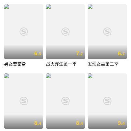
6.
7.
6.
5
7
7
男女变错身
战火浮生第一季
发现女巫第二季
8.
8.
9.
4
4
4