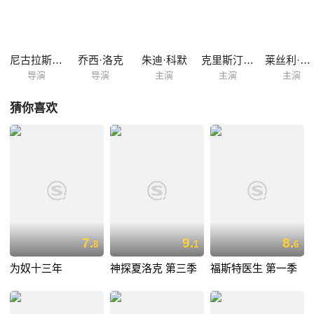
尼古拉斯·希特纳
乔西·洛克
朱迪·科默
克里斯汀·斯科特·托马斯
莱丝利·曼维尔
导演
导演
主演
主演
主演
猜你喜欢
7.
9.
8.
8
1
6
为奴十三年
神探夏洛克 第三季
福斯特医生 第一季