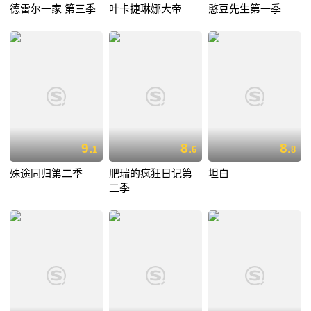
德雷尔一家 第三季
叶卡捷琳娜大帝
憨豆先生第一季
9.
8.
8.
1
6
8
殊途同归第二季
肥瑞的疯狂日记第
坦白
二季