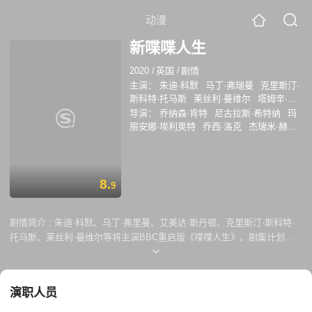
动漫
新喋喋人生
2020
/
英国
/
剧情
主演：
朱迪·科默
马丁·弗瑞曼
克里斯汀·
斯科特·托马斯
莱丝利·曼维尔
塔姆辛·格
雷格
艾美达·斯丹顿
哈丽特·瓦尔特
莎拉
导演：
乔纳森·肯特
尼古拉斯·希特纳
玛
·兰卡夏尔
莫妮卡·杜兰
卢西安·姆瑟马蒂
丽安娜·埃利奥特
乔西·洛克
杰瑞米·赫林
玛克辛·皮克
罗森达·桑德尔
娜迪亚·法尔
萨拉·弗兰克科姆
8.
9
剧情简介 :
朱迪·科默、马丁·弗里曼、艾美达·斯丹顿、克里斯汀·斯科特·
托马斯、莱丝利·曼维尔等将主演BBC重启版《喋喋人生》。剧集计划拍
摄12集，其中10集将根据阿兰·本奈特在1988年、1998年创作的两季《喋
喋人生》原对白改变，另外2集则根据本奈特去年提供的两个新故事改
编。其中3集由尼古拉斯·希特纳(舞台剧《裘力斯·凯撒》)执导，其它集数
演职人员
由乔西·洛克(舞台剧《科利奥兰纳斯》)、麦瑞安·艾利俄特(舞台剧《天使
在美国》)执导。