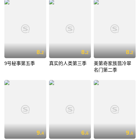
8.
8.
8.
2
2
2
9号秘事第五季
真实的人类第三季
美第奇家族翡冷翠
名门第二季
9.
6.
9.
4
6
6