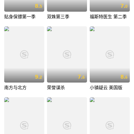
8.
7.
5
0
贴身保镖第一季
双姝第三季
福斯特医生 第二季
9.
7.
8.
2
6
6
南方与北方
荣誉谋杀
小镇疑云 美国版