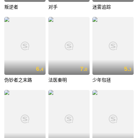
叛逆者
对手
迷雾追踪
6.
7.
5.
4
0
3
伪钞者之末路
法医秦明
少年包拯