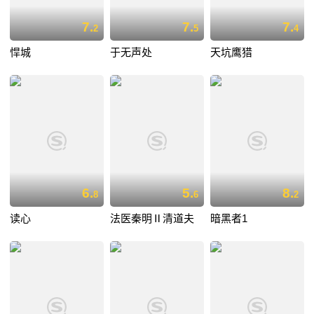
7.
7.
7.
2
5
4
悍城
于无声处
天坑鹰猎
6.
5.
8.
8
6
2
读心
法医秦明Ⅱ清道夫
暗黑者1