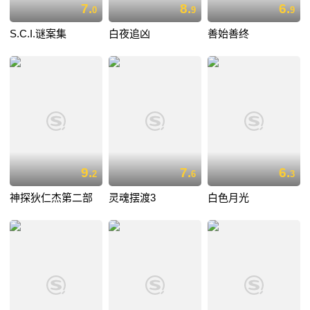
7.
8.
6.
0
9
9
S.C.I.谜案集
白夜追凶
善始善终
9.
7.
6.
2
6
3
神探狄仁杰第二部
灵魂摆渡3
白色月光