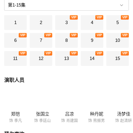
上委派的卧底任务，找出隐藏在三大黑帮家族幕后的操控人A先生，破解
黑帮圣物“圣杯”中的秘密，被卷入欧洲某国黑帮的争斗中。在捷克警方的
VIP
VIP
VIP
协助下，季凡终于查到A先生真实身份，而季平的目标居然也是A先生，
1
2
3
4
5
而这一切也跟俩人的过往有着千丝万缕的关系。
VIP
VIP
VIP
VIP
VIP
6
7
8
9
10
VIP
VIP
VIP
VIP
VIP
11
12
13
14
15
演职人员
郑恺
张国立
吕凉
种丹妮
汤梦佳
饰 季凡
饰 季廷山
饰 肖建国
饰 熊振男
饰 赵清妍