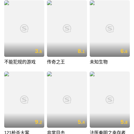
3.
8.
6.
6
1
6
不能犯规的游戏
传奇之王
未知生物
9.
5.
5.
2
4
8
121枪杀大案
非常目击
法医秦明之幸存者