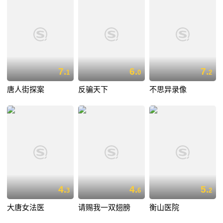
7.
6.
7.
1
0
2
唐人街探案
反骗天下
不思异录像
4.
4.
5.
3
6
2
大唐女法医
请赐我一双翅膀
衡山医院