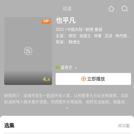
动漫
也平凡
VIP
2021
/
中国大陆
/
剧情 悬疑
主演：
郑恺
张国立
林峯
吕凉
种丹妮
汤
导演：
韩博文
爱奇艺
4.
立即播放
4
剧情简介 :
凌海市发生一起连环杀人案，让刑警季凡与队长熊振男、法医
赵清妍等人联手展开调查。然而案件扑朔迷离，始终无法破获。随着调查
的深入，季凡逐渐惊觉凶手似乎就在身边，看似简单的连环杀人案，却牵
扯出一桩27年前的旧案，被时光掩埋的真相缓缓揭开，杀人凶手正是与季
凡朝夕相处的父亲季廷山和哥哥季平，而季平却替季凡背负了27年的复仇
选集
共31集
重任。随着季廷山被捕，季平负伤逃到海外，季凡追寻他的踪迹来到曾经
长大的第二故乡欧洲某国。季凡一边追查季平的下落，一边还要完成组织