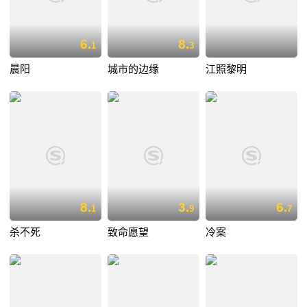
6.
8.
1
3
晨阳
城市的边缘
江照黎明
8.
3.
6.
1
9
7
杀不死
致命愿望
冷案