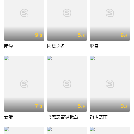
9.
5.
6.
0
3
6
暗算
因法之名
脱身
7.
5.
9.
3
9
2
云端
飞虎之雷霆极战
黎明之前