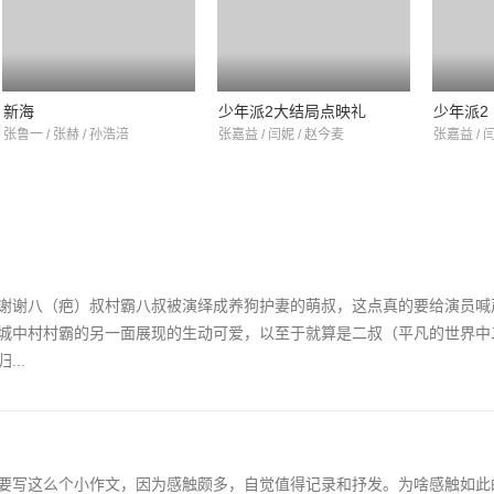
新海
少年派2大结局点映礼
少年派2
张鲁一 / 张赫 / 孙浩涪
张嘉益 / 闫妮 / 赵今麦
张嘉益 / 
谢谢八（疤）叔村霸八叔被演绎成养狗护妻的萌叔，这点真的要给演员喊
城中村村霸的另一面展现的生动可爱，以至于就算是二叔（平凡的世界中
..
要写这么个小作文，因为感触颇多，自觉值得记录和抒发。为啥感触如此