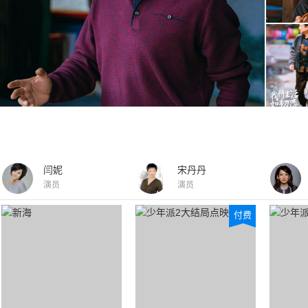
闫妮
宋丹丹
演员
演员
付费