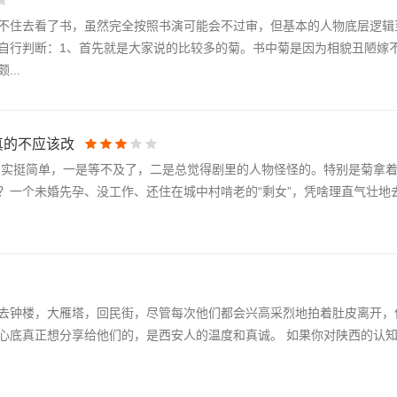
不住去看了书，虽然完全按照书演可能会不过审，但基本的人物底层逻辑
自行判断：1、首先就是大家说的比较多的菊。书中菊是因为相貌丑陋嫁
..
真的不应该改
其实挺简单，一是等不及了，二是总觉得剧里的人物怪怪的。特别是菊拿着
？一个未婚先孕、没工作、还住在城中村啃老的“剩女”，凭啥理直气壮地
去钟楼，大雁塔，回民街，尽管每次他们都会兴高采烈地拍着肚皮离开，
心底真正想分享给他们的，是西安人的温度和真诚。 如果你对陕西的认