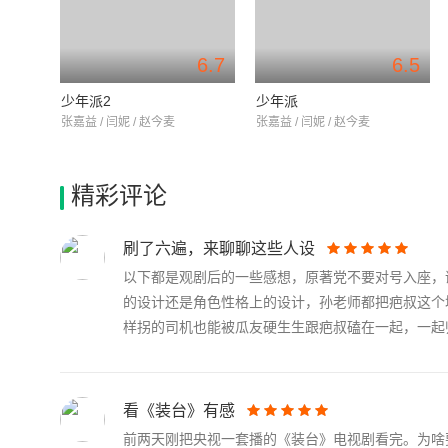
6.7
6.5
少年派2
少年派
张嘉益 / 闫妮 / 赵今麦
张嘉益 / 闫妮 / 赵今麦
精彩评论
刷了六遍，来聊聊这些人设
以下都是观剧后的一些感想，原著党不要对号入座，
的设计还是角色性格上的设计，孙老师都把疤叔这个
样拐的司机也能被瓜友硬生生跟疤叔磕在一起，一起归.
看《装台》有感
前两天刚把央视一套播的《装台》电视剧看完。为啥