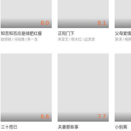
8.0
8.1
知否知否应是绿肥红瘦
正阳门下
父母爱
赵丽颖 / 冯绍峰 / 朱一龙
朱亚文 / 倪大红 / 边潇潇
郭涛 / 梅婷
6.6
7.7
三十而已
夫妻那些事
小别离