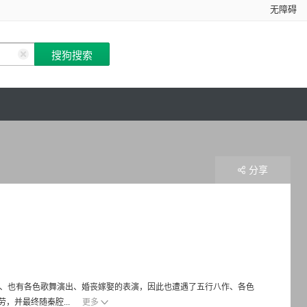
无障碍
分享
团、也有各色歌舞演出、婚丧嫁娶的表演，因此也遭遇了五行八作、各色
，并最终随秦腔...
更多