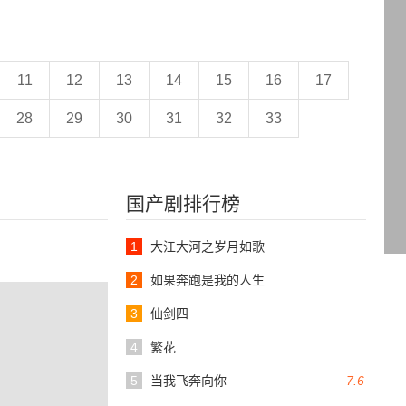
11
12
13
14
15
16
17
28
29
30
31
32
33
国产剧排行榜
1
大江大河之岁月如歌
2
如果奔跑是我的人生
3
仙剑四
4
繁花
5
当我飞奔向你
7.6