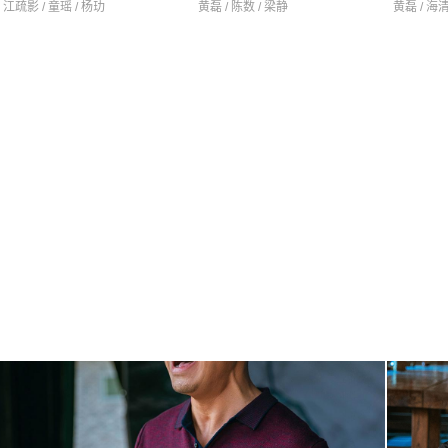
江疏影 / 童瑶 / 杨玏
黄磊 / 陈数 / 梁静
黄磊 / 海清