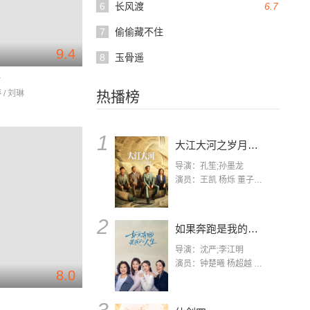
6
长风渡
6.7
7
偷偷藏不住
9.4
8
玉骨遥
情
 / 刘琳
热播榜
1
大江大河之岁月如歌
导演：孔笙;孙墨龙
演员：王凯 杨烁 董子健 杨采钰 张佳宁 练练 林栋甫 房子斌
2
如果奔跑是我的人生
导演：沈严;李江明
演员：钟楚曦 杨超越 许娣 陈小艺 侯雯元 宋洋 王宥钧 李添诺
8.0