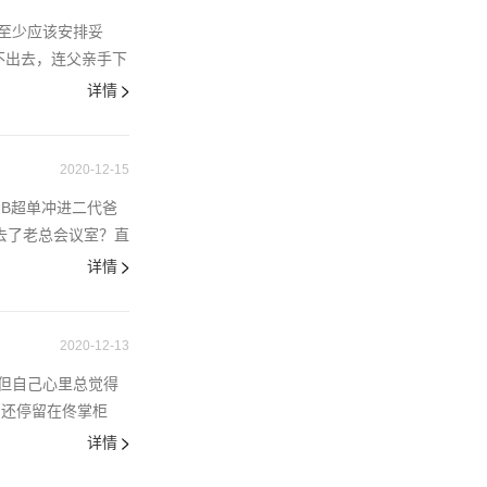
至少应该安排妥
不出去，连父亲手下
详情
2020-12-15
B超单冲进二代爸
去了老总会议室？直
详情
2020-12-13
但自己心里总觉得
知还停留在佟掌柜
详情