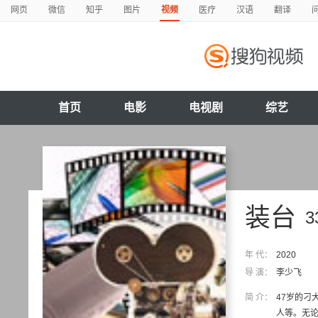
网页
微信
知乎
图片
视频
医疗
汉语
翻译
首页
电影
电视剧
综艺
装台
年 代：
2020
导 演：
李少飞
简 介：
47岁的
人等。无论