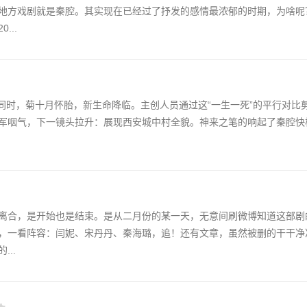
地方戏剧就是秦腔。其实现在已经过了抒发的感情最浓郁的时期，为啥呢
...
此同时，菊十月怀胎，新生命降临。主创人员通过这“一生一死”的平行对比
大军咽气，下一镜头拉升：展现西安城中村全貌。神来之笔的响起了秦腔快
离合，是开始也是结束。是从二月份的某一天，无意间刷微博知道这部剧
，一看阵容：闫妮、宋丹丹、秦海璐，追！还有文章，虽然被删的干干净
..