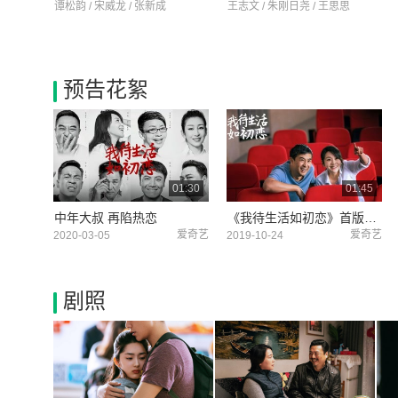
谭松韵 / 宋威龙 / 张新成
王志文 / 朱刚日尧 / 王思思
预告花絮
01:30
01:45
中年大叔 再陷热恋
《我待生活如初恋》首版预告
爱奇艺
爱奇艺
2020-03-05
2019-10-24
剧照