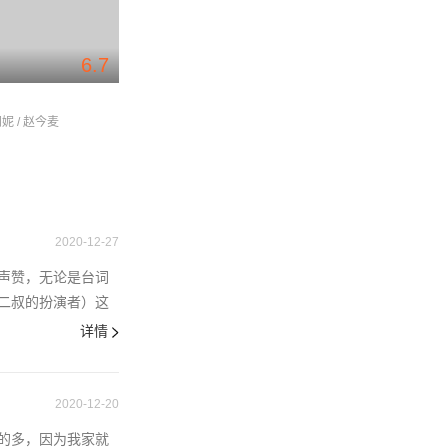
6.7
少年派290后职场图鉴
少年派2父母爱情
闫妮 / 赵今麦
张嘉益 / 闫妮 / 赵今麦
张嘉益 / 闫妮
2020-12-27
声赞，无论是台词
二叔的扮演者）这
详情
2020-12-20
的多，因为我家就