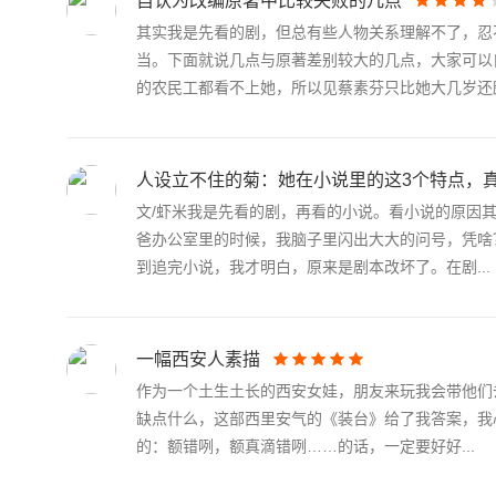
自认为改编原著中比较失败的几点
其实我是先看的剧，但总有些人物关系理解不了，忍
当。下面就说几点与原著差别较大的几点，大家可以
的农民工都看不上她，所以见蔡素芬只比她大几岁还颇.
人设立不住的菊：她在小说里的这3个特点，
文/虾米我是先看的剧，再看的小说。看小说的原因
爸办公室里的时候，我脑子里闪出大大的问号，凭啥
到追完小说，我才明白，原来是剧本改坏了。在剧...
一幅西安人素描
作为一个土生土长的西安女娃，朋友来玩我会带他们
缺点什么，这部西里安气的《装台》给了我答案，我
的：额错咧，额真滴错咧……的话，一定要好好...