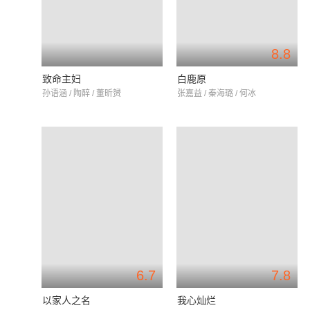
8.8
致命主妇
白鹿原
孙语涵 / 陶醉 / 董昕赟
张嘉益 / 秦海璐 / 何冰
6.7
7.8
以家人之名
我心灿烂