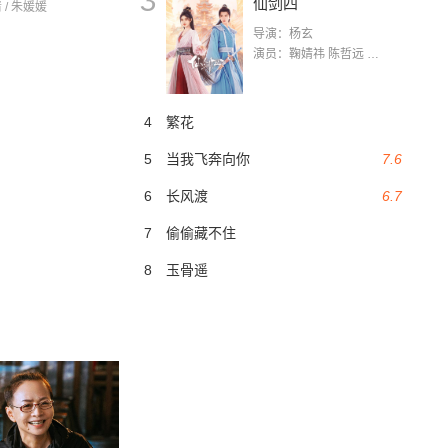
3
仙剑四
 / 朱媛媛
导演：杨玄
演员：鞠婧祎 陈哲远 茅子俊 毛晓慧 王媛可 张志浩 林枫松 张帆（演员）
4
繁花
5
当我飞奔向你
7.6
6
长风渡
6.7
7
偷偷藏不住
8
玉骨遥