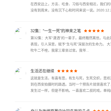
在西安边上，方言、吃食、习俗与西安相近，我们的
没有到周末，没有沉下心和时间来说一说。2020.12.20
32集：“一生一死”的神来之笔
第32集：大军“潇洒”的一辈子，最终黯然离世。与
表现，引人深思，赋予“生与死”深层次的生命力。 
吹牛二不喧，我家三辈坐过官。我爷...
生活还在继续
这就是生活，有喜有悲，有生与死，生死交织，悲欢
到在西安拍摄时的路透。当时一个预告片就很喜欢了
发生过一样，但是不影响。一直喜欢二叔的戏，单纯的.