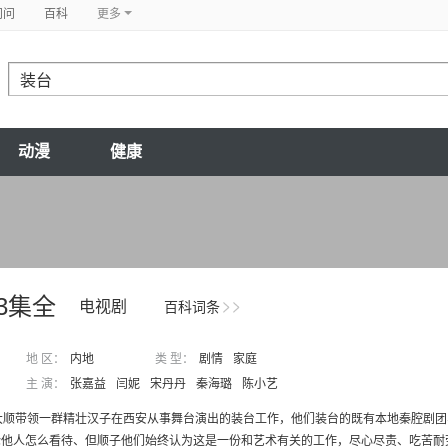
问问
百科
更多
动漫
健康
33集全
电视剧
百科词条
地 区：
内地
类 型：
剧情
家庭
主 演：
张嘉益
闫妮
宋丹丹
秦海璐
陈小艺
刁大顺带领一群精壮汉子在西安从事舞台演出的装台工作，他们装台的既有本地秦腔剧
他人怎么看待、但顺子他们始终认为这是一份和艺术有关的工作，尽心尽责、吃苦耐劳