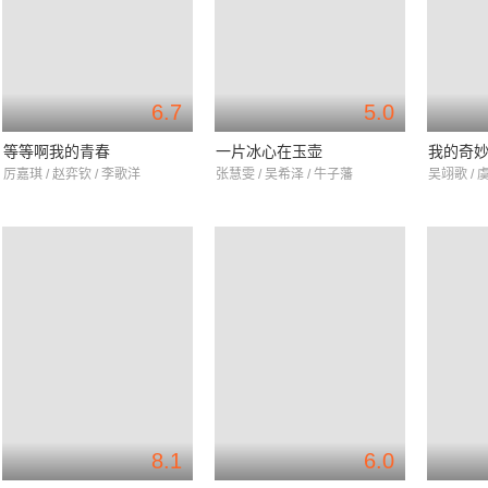
6.7
5.0
等等啊我的青春
一片冰心在玉壶
我的奇妙
厉嘉琪 / 赵弈钦 / 李歌洋
张慧雯 / 吴希泽 / 牛子藩
吴翊歌 / 
8.1
6.0