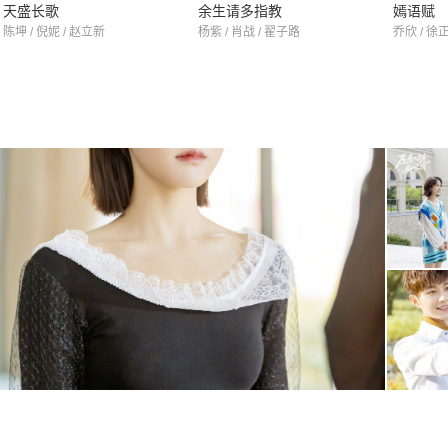
天盛长歌
余生请多指教
嫣语赋
陈坤 / 倪妮 / 赵立新
杨紫 / 肖战 / 翟子路
乔欣 / 徐