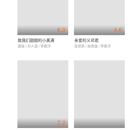
6.0
4.6
致我们甜甜的小美满
亲爱的义祁君
龚俊 / 刘人语 / 李歌洋
张思帆 / 胡意旋 / 李歌洋
7.2