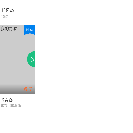
任运杰
演员
付费
6.7
我的青春
暖暖遇见你
二十四味暖浮生
赵弈钦 / 李歌洋
漆昱辰 / 李歌洋 / 徐可
董思怡 / 李歌洋 / 胡