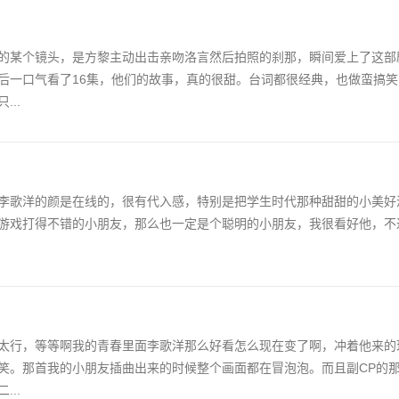
的某个镜头，是方黎主动出击亲吻洛言然后拍照的刹那，瞬间爱上了这部
后一口气看了16集，他们的故事，真的很甜。台词都很经典，也做蛮搞
..
李歌洋的颜是在线的，很有代入感，特别是把学生时代那种甜甜的小美好
游戏打得不错的小朋友，那么也一定是个聪明的小朋友，我很看好他，不
太行，等等啊我的青春里面李歌洋那么好看怎么现在变了啊，冲着他来的
笑。那首我的小朋友插曲出来的时候整个画面都在冒泡泡。而且副CP的
..