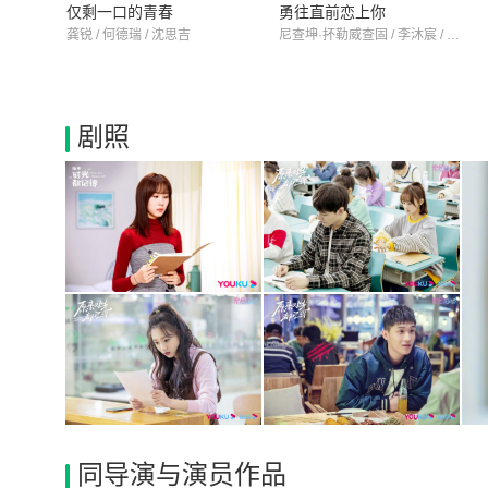
仅剩一口的青春
勇往直前恋上你
龚锐 / 何德瑞 / 沈思吉
尼查坤·抔勒威查固 / 李沐宸 / 王子睿
剧照
同导演与演员作品