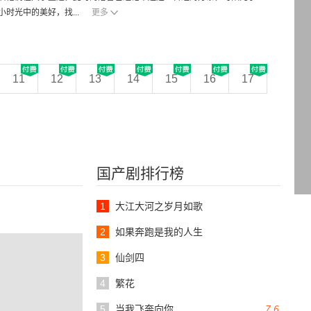
时光中的美好，找...
更多
11
12
13
14
15
16
17
国产剧排行榜
1
大江大河之岁月如歌
2
如果奔跑是我的人生
3
仙剑四
4
繁花
5
当我飞奔向你
7.6