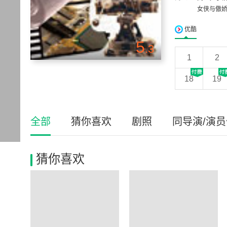
女侠与傲娇
优酷
5
.3
1
2
18
19
全部
猜你喜欢
剧照
同导演/演
猜你喜欢