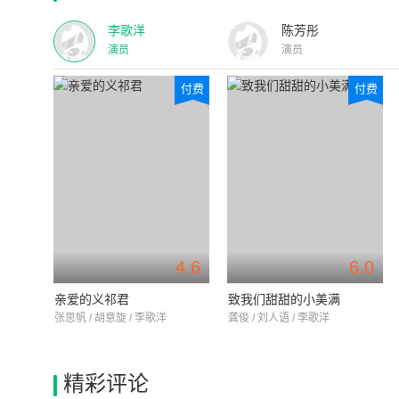
李歌洋
陈芳彤
演员
演员
付费
付费
4.6
6.0
亲爱的义祁君
致我们甜甜的小美满
张思帆 / 胡意旋 / 李歌洋
龚俊 / 刘人语 / 李歌洋
精彩评论