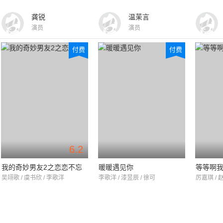
龚锐
温茉言
演员
演员
付费
付费
6.2
我的奇妙男友2之恋恋不忘
暖暖遇见你
等等啊
吴翊歌 / 虞书欣 / 李歌洋
李歌洋 / 漆昱辰 / 徐可
厉嘉琪 / 