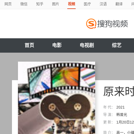
网页
微信
知乎
图片
视频
医疗
汉语
翻译
首页
电影
电视剧
综艺
原来
年 代：
2021
导 演：
韩曾光
更 新：
1月20日
简 介：
高一，小