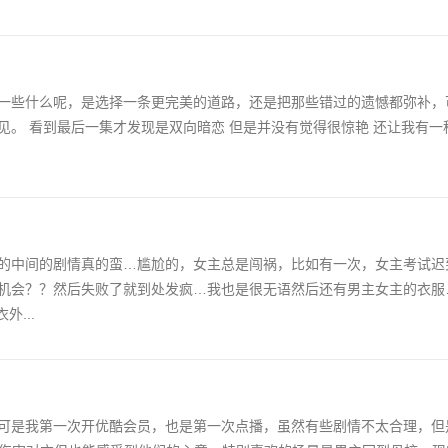
一些什么呢，是选择一条更完美的道路，还是把那些错过的遗憾都弥补，
。 看到最后一集才发现是双向暗恋 但是并没有觉得很惊艳 还让我有一
的中间的剧情真的蛮…尴尬的，女主总是闯祸，比如有一次，女主考试迟
机会？？然后失败了就到处发疯…我也是很无语然后还有男主女主的衣服
...
可是我第一次开优酷会员，也是第一次点播，虽然有些剧情不太合理，但