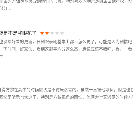
和伤害对方但也能感受到他们的心意。特别喜欢的场景是男主回到母校，现
...
疑是不是我眼花了
也没啥好看的更新，日剧跟泰剧基本上都不怎么更了，可能是因为剧情吧
一下时间，好家伙，看到这部平均分这么高，想说应该不错吧，得，一看
..
觉得方黎在高中的时候应该是不讨厌洛言的，虽然一直被他欺负，但是也
回忆里暗示也太少了，特别是方黎视角的回忆，他俩大学又遇见的时候方
.