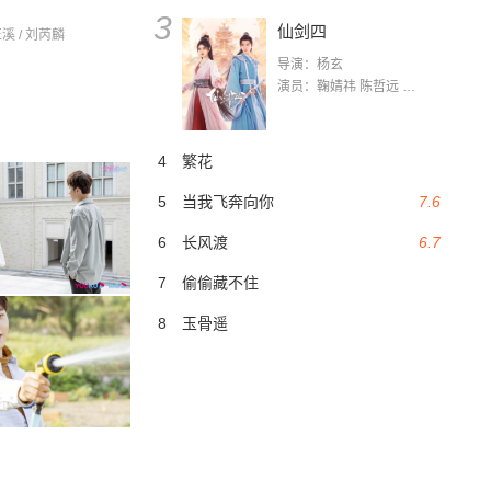
3
仙剑四
正溪 / 刘芮麟
导演：杨玄
演员：鞠婧祎 陈哲远 茅子俊 毛晓慧 王媛可 张志浩 林枫松 张帆（演员）
4
繁花
5
当我飞奔向你
7.6
6
长风渡
6.7
7
偷偷藏不住
8
玉骨遥