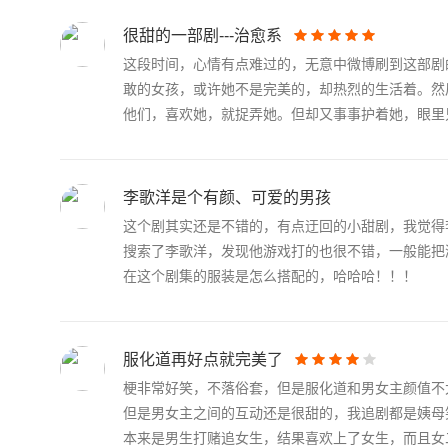
很甜的一部剧---治愈系
这段时间，心情有点难过的，无意中微博刷到这部剧
敢的女孩，或许她不是完美的，却热烈的生活着。然
他们，喜欢她，就捉弄她。但却又事事护着她，眼里只.
李歌洋是个有颜、可爱的男孩
这个剧其实还是不错的，有点迂回的小甜剧，我觉得
搜索了李歌洋，发现他游戏打的也很不错，一般能把
在这个剧集的服装是怎么搭配的，哈哈哈！！！
服化道再好点就完美了
梗非常好笑，不落俗套，但是服化道和男女主颜值不
但是男女主之间的互动还是很甜的，我追剧都是姨母
本来是男生打赌追女生，结果喜欢上了女生，而且女二.