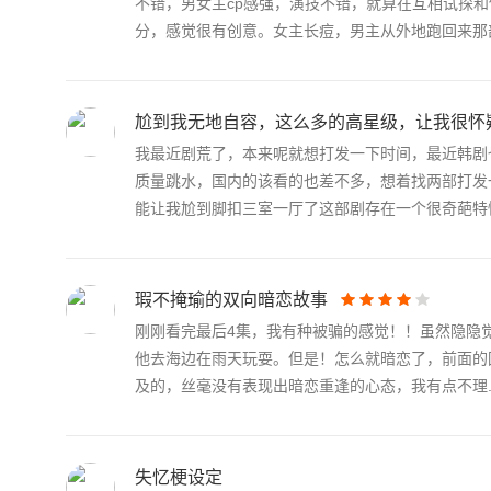
不错，男女主cp感强，演技不错，就算在互相试探
分，感觉很有创意。女主长痘，男主从外地跑回来那部分
尬到我无地自容，这么多的高星级，让我很怀
我最近剧荒了，本来呢就想打发一下时间，最近韩剧
质量跳水，国内的该看的也差不多，想着找两部打发
能让我尬到脚扣三室一厅了这部剧存在一个很奇葩特性.
瑕不掩瑜的双向暗恋故事
刚刚看完最后4集，我有种被骗的感觉！！虽然隐隐
他去海边在雨天玩耍。但是！怎么就暗恋了，前面的
及的，丝毫没有表现出暗恋重逢的心态，我有点不理..
失忆梗设定