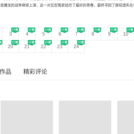
恶魔龙的战争继续上演，这一对互怼冤家经历了最好的青春，最终寻回了那段遗失在小
3
4
5
6
7
8
9
10
20
21
22
23
24
员作品
精彩评论