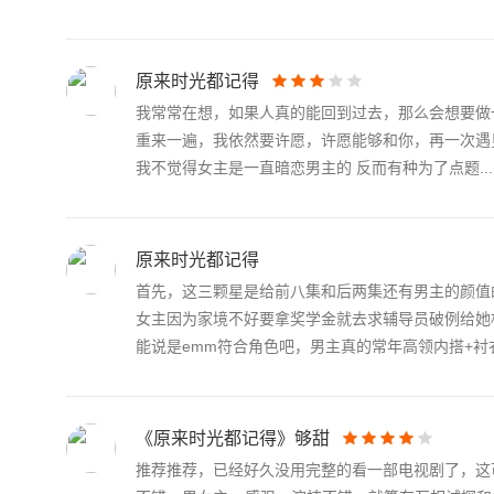
原来时光都记得
我常常在想，如果人真的能回到过去，那么会想要做
重来一遍，我依然要许愿，许愿能够和你，再一次遇见
我不觉得女主是一直暗恋男主的 反而有种为了点题...
原来时光都记得
首先，这三颗星是给前八集和后两集还有男主的颜值
女主因为家境不好要拿奖学金就去求辅导员破例给她
能说是emm符合角色吧，男主真的常年高领内搭+衬衣外
《原来时光都记得》够甜
推荐推荐，已经好久没用完整的看一部电视剧了，这