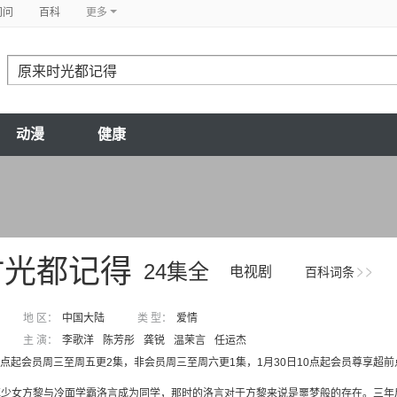
问问
百科
更多
动漫
健康
时光都记得
24集全
电视剧
百科词条
地 区：
中国大陆
类 型：
爱情
主 演：
李歌洋
陈芳彤
龚锐
温茉言
任运杰
12点起会员周三至周五更2集，非会员周三至周六更1集，1月30日10点起会员尊享超前
镇少女方黎与冷面学霸洛言成为同学，那时的洛言对于方黎来说是噩梦般的存在。三年