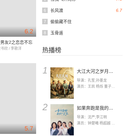
6
长风渡
6.7
7
偷偷藏不住
6.2
8
玉骨遥
男友2之恋恋不忘
虞书欣 / 李歌洋
热播榜
1
大江大河之岁月如歌
导演：孔笙;孙墨龙
演员：王凯 杨烁 董子健 杨采钰 张佳宁 练练 林栋甫 房子斌
2
如果奔跑是我的人生
导演：沈严;李江明
演员：钟楚曦 杨超越 许娣 陈小艺 侯雯元 宋洋 王宥钧 李添诺
5.7