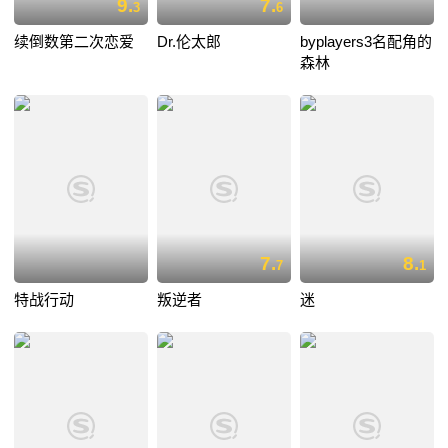
9.
7.
3
6
续倒数第二次恋爱
Dr.伦太郎
byplayers3名配角的
森林
7.
8.
7
1
特战行动
叛逆者
迷