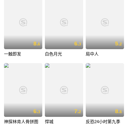
8.
6.
5.
6
3
2
一触即发
白色月光
局中人
6.
7.
8.
3
2
6
神探林肯人骨拼图
悍城
反恐24小时第九季