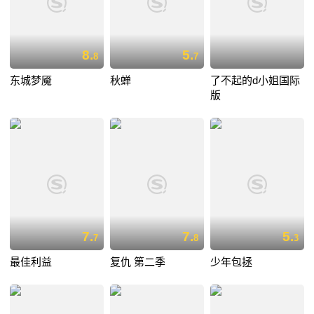
8.
5.
8
7
东城梦魇
秋蝉
了不起的d小姐国际
版
7.
7.
5.
7
8
3
最佳利益
复仇 第二季
少年包拯