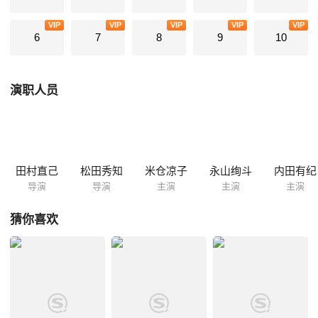
VIP
VIP
VIP
VIP
VIP
6
7
8
9
10
演职人员
田村直己
松田秀知
米仓凉子
永山绚斗
内田有纪
导演
导演
主演
主演
主演
猜你喜欢