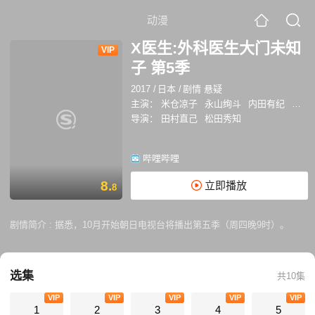
动漫
X医生:外科医生大门未知
VIP
子 第5季
2017
/
日本
/
剧情 悬疑
主演：
米仓凉子
永山绚斗
内田有纪
远藤
导演：
田村直己
松田秀知
哔哩哔哩
8.
立即播放
8
剧情简介 :
据悉，10月开始朝日电视台将播出第五季（周四晚9时）。
选集
共10集
VIP
VIP
VIP
VIP
VIP
1
2
3
4
5