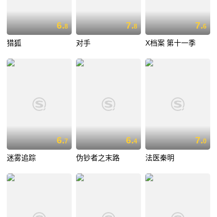
6.
7.
7.
8
8
6
猎狐
对手
X档案 第十一季
6.
6.
7.
7
4
0
迷雾追踪
伪钞者之末路
法医秦明