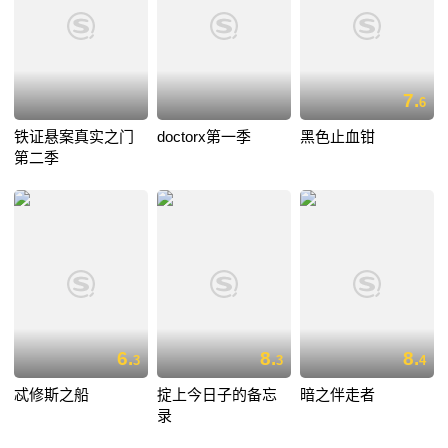
7.
6
铁证悬案真实之门
doctorx第一季
黑色止血钳
第二季
6.
8.
8.
3
3
4
忒修斯之船
掟上今日子的备忘
暗之伴走者
录