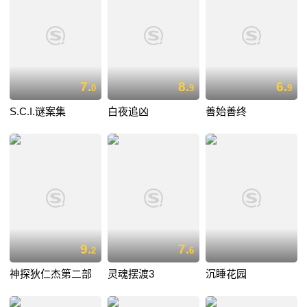
7.
8.
6.
0
9
9
S.C.I.谜案集
白夜追凶
善始善终
9.
7.
2
6
神探狄仁杰第二部
灵魂摆渡3
沉睡花园