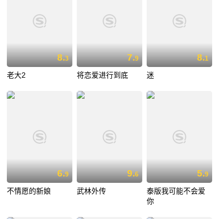
8.
7.
8.
3
9
1
老大2
将恋爱进行到底
迷
6.
9.
5.
9
6
9
不情愿的新娘
武林外传
泰版我可能不会爱
你