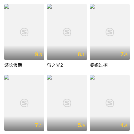
9.
8.
7.
3
1
5
悠长假期
萤之光2
婆媳过招
7.
5.
4.
1
9
6