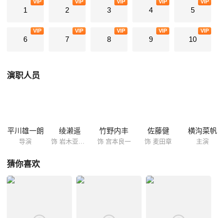
VIP
VIP
VIP
VIP
VIP
1
2
3
4
5
VIP
VIP
VIP
VIP
VIP
6
7
8
9
10
演职人员
平川雄一朗
绫濑遥
竹野内丰
佐藤健
横沟菜帆
导演
饰 岩木亚希子
饰 宫本良一
饰 麦田章
主演
猜你喜欢