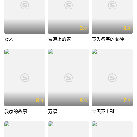
9.
8.
0
1
女人
坡道上的家
丧失名字的女神
8.
8.
7.
9
3
3
我家的故事
万福
今天不上班