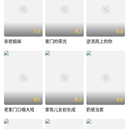
7.
9.
5.
9
1
6
亲密姐妹
家门的荣光
逆流而上的你
8.
6.
4.
1
3
8
老家门口唱大戏
家有儿女初长成
奶爸当家