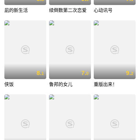
凪的新生活
续倒数第二次恋爱
心动讯号
8.
7.
9.
1
0
2
侠饭
鲁邦的女儿
重版出来！