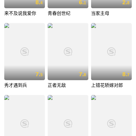
8.
6.
2.
4
1
8
来不及说我爱你
青春创世纪
当家主母
7.
7.
8.
5
8
7
秀才遇到兵
正者无敌
上错花轿嫁对郎