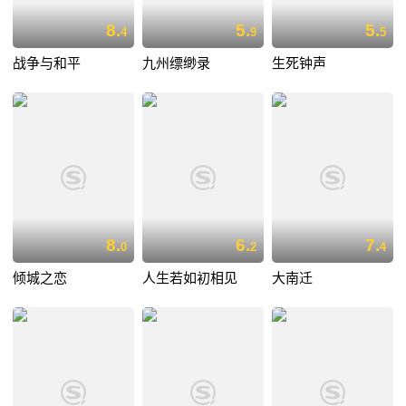
8.
5.
5.
4
9
5
战争与和平
九州缥缈录
生死钟声
8.
6.
7.
0
2
4
倾城之恋
人生若如初相见
大南迁