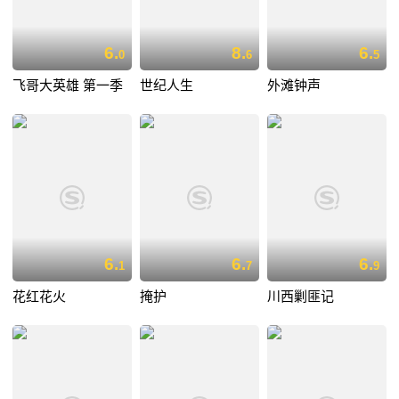
6.
8.
6.
0
6
5
飞哥大英雄 第一季
世纪人生
外滩钟声
6.
6.
6.
1
7
9
花红花火
掩护
川西剿匪记