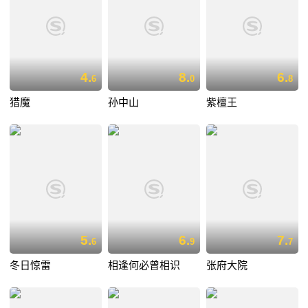
4.
8.
6.
6
0
8
猎魔
孙中山
紫檀王
5.
6.
7.
6
9
7
冬日惊雷
相逢何必曾相识
张府大院