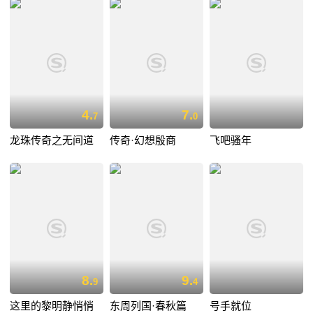
4.
7.
7
0
龙珠传奇之无间道
传奇·幻想殷商
飞吧骚年
8.
9.
9
4
这里的黎明静悄悄
东周列国·春秋篇
号手就位