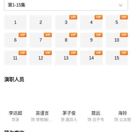
端扰乱赵国内廷，借机带秦王孙异人逃离赵国归秦。秦国有奸人散播谣言
说皓镧之子嬴政的父亲不是异人而是吕不韦。而此时异人病重不治，嬴政
VIP
VIP
VIP
登基，认为吕不韦与父亲之死难逃关系，同时忌惮吕的权利过大而把他流
1
2
3
4
5
放。皓镧请求儿子饶吕一命，最后俩人像相识的最初一样重会洛阳。
VIP
VIP
VIP
VIP
VIP
6
7
8
9
10
VIP
VIP
VIP
VIP
VIP
11
12
13
14
15
演职人员
李达超
吴谨言
茅子俊
聂远
海铃
导演
饰 李皓镧/赵姬
饰 嬴异人
饰 吕不韦
饰 公主雅