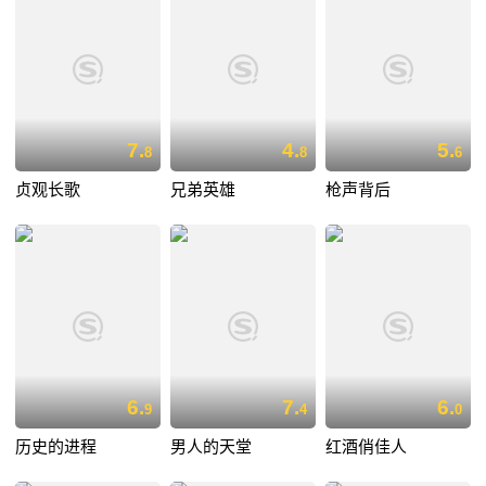
7.
4.
5.
8
8
6
贞观长歌
兄弟英雄
枪声背后
6.
7.
6.
9
4
0
历史的进程
男人的天堂
红酒俏佳人