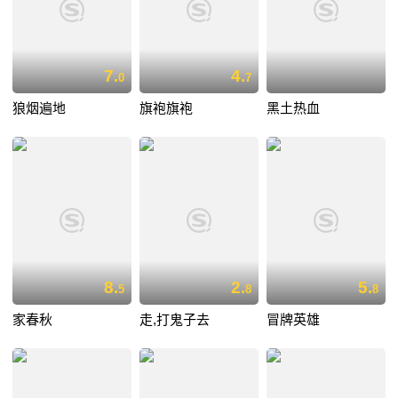
7.
4.
0
7
狼烟遍地
旗袍旗袍
黑土热血
8.
2.
5.
5
8
8
家春秋
走,打鬼子去
冒牌英雄