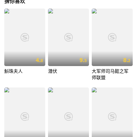
猜你喜欢
4.
9.
8.
8
5
2
斛珠夫人
潜伏
大军师司马懿之军
师联盟