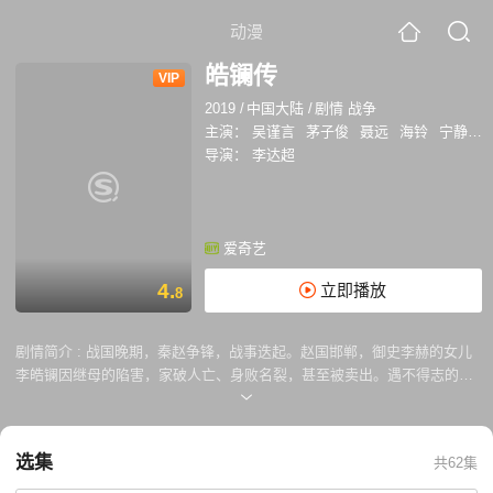
动漫
皓镧传
VIP
2019
/
中国大陆
/
剧情 战争
主演：
吴谨言
茅子俊
聂远
海铃
宁静
王
导演：
李达超
爱奇艺
4.
立即播放
8
剧情简介 :
战国晚期，秦赵争锋，战事迭起。赵国邯郸，御史李赫的女儿
李皓镧因继母的陷害，家破人亡、身败名裂，甚至被卖出。遇不得志的吕
不韦把她买下，用奇货可居的计谋将皓镧献给了当时在赵国皇宫当人质的
秦王孙异人。李、吕二人一同入赵宫，凭智慧击退了种种阴谋，化解了公
主雅因爱慕异人而对二人的陷害，受到赵王的青睐。皓镧下嫁异人，秦国
选集
共62集
坑杀赵军四十万，异人的质子身份让他生命受到威胁，公主雅陷害皓镧不
成反丧命，让二人之间产生嫌隙。宫中人人自危，吕不韦利用皓镧挑起事