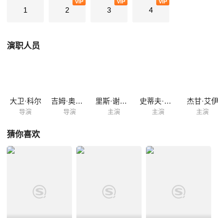
VIP
VIP
VIP
1
2
3
4
演职人员
大卫·科尔
吉姆·奥汉龙
里斯·谢尔史密斯
史蒂夫·佩姆伯顿
杰甘·艾
导演
导演
主演
主演
主演
猜你喜欢