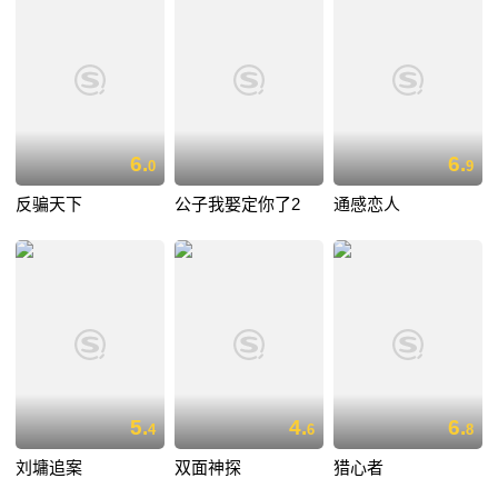
6.
6.
0
9
反骗天下
公子我娶定你了2
通感恋人
5.
4.
6.
4
6
8
刘墉追案
双面神探
猎心者