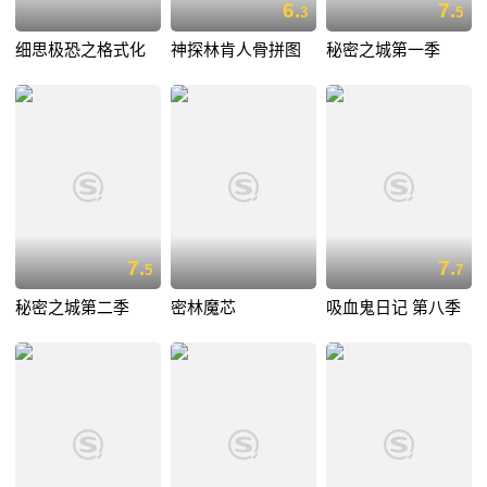
6.
7.
3
5
细思极恐之格式化
神探林肯人骨拼图
秘密之城第一季
7.
7.
5
7
秘密之城第二季
密林魔芯
吸血鬼日记 第八季