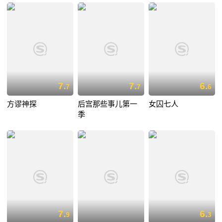
7.
7.
6.
7
7
6
方谬神探
后宫那些事儿第一
女囚七人
季
7.
6.
9
3