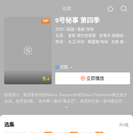
动漫
9号秘事 第四季
VIP
2018
/
英国
/
喜剧 惊悚
主演：
里斯·谢尔史密斯
史蒂夫·佩姆伯顿
导演：
大卫·科尔
格雷姆·哈珀
吉姆·奥汉龙
优酷
9.
立即播放
4
剧情简介 :
第四季依然由Reece Shearsmith和Steve Pemberton两位怪才
主演，依然是6集。 其中第一集叫"桑吉巴"，讲述的伦敦一家叫桑吉巴的
酒店第9层的故事，游客、妓女等形形色色的人都聚集在这里，发生了阴
差阳错的事...
选集
共4集