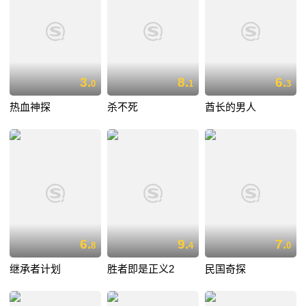
3.
8.
6.
0
1
3
热血神探
杀不死
酋长的男人
6.
9.
7.
8
4
0
继承者计划
胜者即是正义2
民国奇探