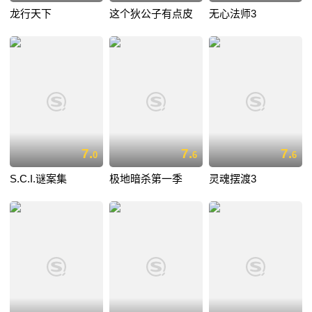
龙行天下
这个狄公子有点皮
无心法师3
7.
7.
7.
0
6
6
S.C.I.谜案集
极地暗杀第一季
灵魂摆渡3