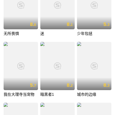
8.
8.
5.
6
1
3
无所畏惧
迷
少年包拯
5.
8.
8.
7
2
3
我在大理寺当宠物
暗黑者1
城市的边缘