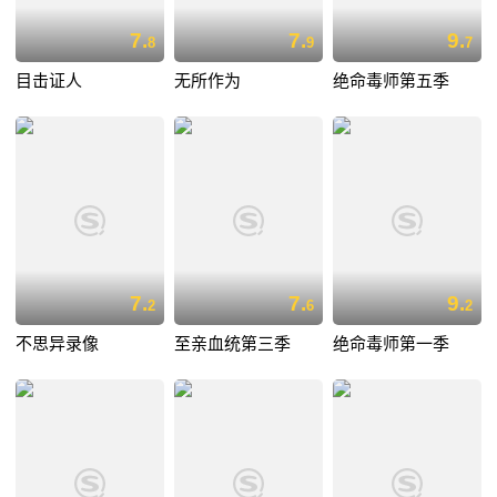
7.
7.
9.
8
9
7
目击证人
无所作为
绝命毒师第五季
7.
7.
9.
2
6
2
不思异录像
至亲血统第三季
绝命毒师第一季