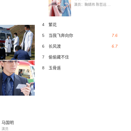
演员：鞠婧祎 陈哲远 茅子俊 毛晓慧 王媛可 张志浩 林枫松 张帆（演员）
4
繁花
5
当我飞奔向你
7.6
6
长风渡
6.7
7
偷偷藏不住
8
玉骨遥
马国明
演员