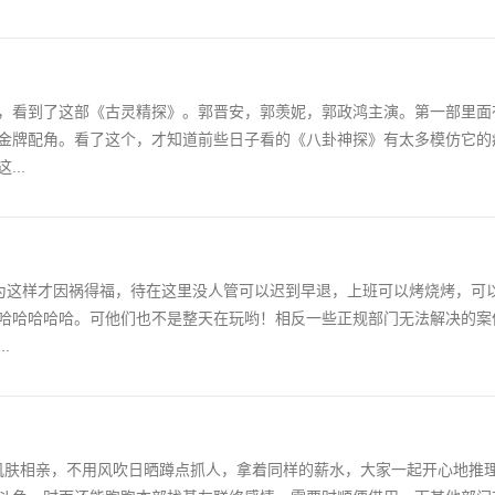
，看到了这部《古灵精探》。郭晋安，郭羡妮，郭政鸿主演。第一部里面
金牌配角。看了这个，才知道前些日子看的《八卦神探》有太多模仿它的
..
因为这样才因祸得福，待在这里没人管可以迟到早退，上班可以烤烧烤，可
哈哈哈哈哈。可他们也不是整天在玩哟！相反一些正规部门无法解决的案
.
尸体肌肤相亲，不用风吹日晒蹲点抓人，拿着同样的薪水，大家一起开心地推