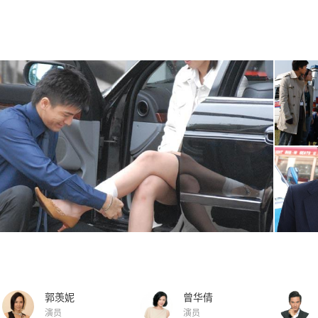
郭羡妮
曾华倩
演员
演员