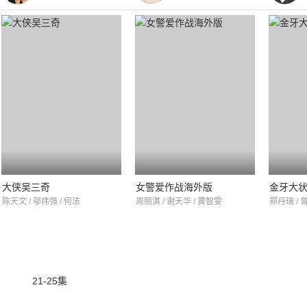
大侠吴三奇
女警爱作战海外版
金牙大
陈天文 / 邬伟强 / 何洁
周丽淇 / 谢天华 / 黄智雯
郑丹瑞 / 
21-25集