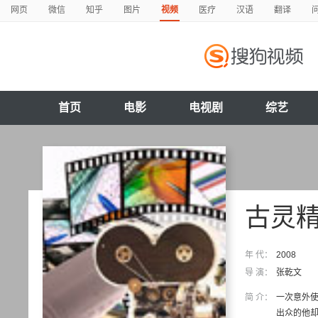
网页
微信
知乎
图片
视频
医疗
汉语
翻译
首页
电影
电视剧
综艺
古灵
年 代：
2008
导 演：
张乾文
简 介：
一次意外
出众的他却