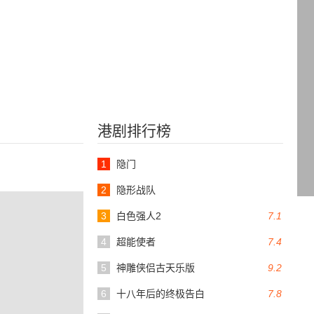
港剧排行榜
1
隐门
2
隐形战队
3
白色强人2
7.1
4
超能使者
7.4
5
神雕侠侣古天乐版
9.2
6
十八年后的终极告白
7.8