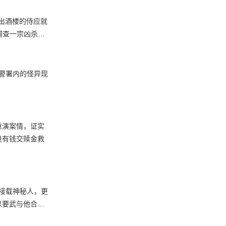
出酒楼的侍应就
调查一宗凶杀…
旧警署内的怪异现
重演案情，证实
没有钱交赎金救
现接载神秘人，更
以要武与他合…