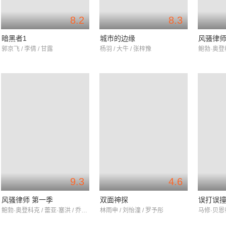
8.2
8.3
暗黑者1
城市的边缘
风骚律师
郭京飞 / 李倩 / 甘露
杨羽 / 大牛 / 张梓豫
9.3
4.6
风骚律师 第一季
双面神探
误打误撞
鲍勃·奥登科克 / 蕾亚·塞洪 / 乔纳森·班克斯
林雨申 / 刘怡潼 / 罗予彤
马修·贝恩顿