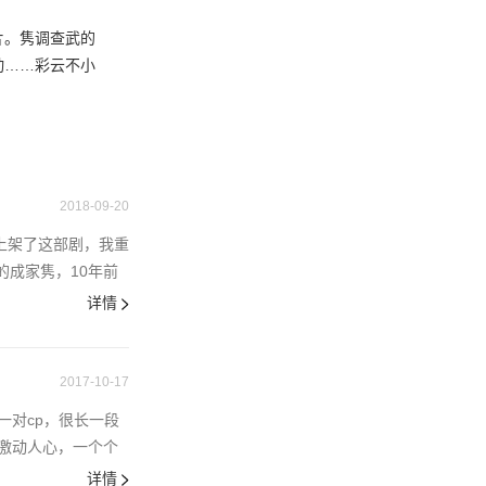
片。隽调查武的
动……彩云不小
2018-09-20
上架了这部剧，我重
的成家隽，10年前
详情
2017-10-17
对cp，很长一段
激动人心，一个个
详情