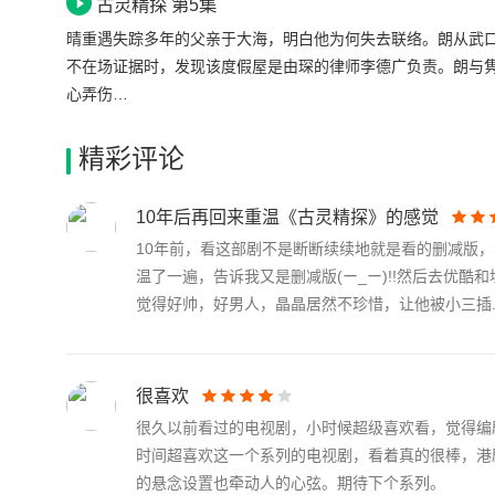
古灵精探 第5集
晴重遇失踪多年的父亲于大海，明白他为何失去联络。朗从武
不在场证据时，发现该度假屋是由琛的律师李德广负责。朗与
心弄伤…
精彩评论
10年后再回来重温《古灵精探》的感觉
10年前，看这部剧不是断断续续地就是看的删减版
温了一遍，告诉我又是删减版(ー_ー)!!然后去优
觉得好帅，好男人，晶晶居然不珍惜，让他被小三插..
很喜欢
很久以前看过的电视剧，小时候超级喜欢看，觉得编
时间超喜欢这一个系列的电视剧，看着真的很棒，港
的悬念设置也牵动人的心弦。期待下个系列。