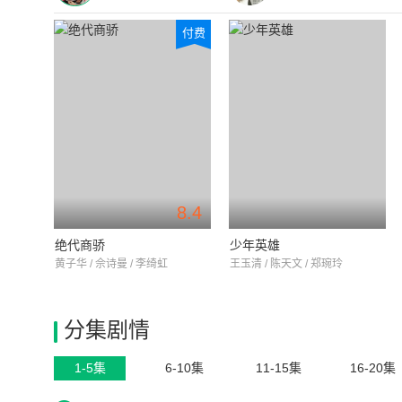
付费
8.4
绝代商骄
少年英雄
黄子华 / 佘诗曼 / 李绮虹
王玉清 / 陈天文 / 郑琬玲
分集剧情
1-5集
6-10集
11-15集
16-20集