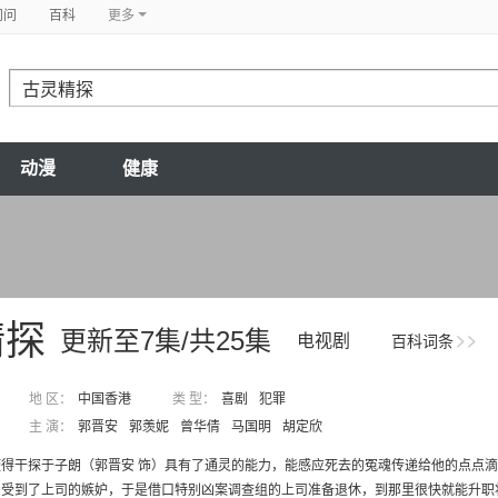
问问
百科
更多
动漫
健康
精探
更新至7集/共25集
电视剧
百科词条
地 区：
中国香港
类 型：
喜剧
犯罪
主 演：
郭晋安
郭羡妮
曾华倩
马国明
胡定欣
使得干探于子朗（郭晋安 饰）具有了通灵的能力，能感应死去的冤魂传递给他的点点
受到了上司的嫉妒，于是借口特别凶案调查组的上司准备退休，到那里很快就能升职将