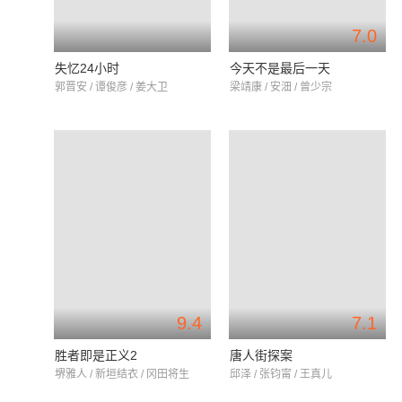
7.0
失忆24小时
今天不是最后一天
郭晋安 / 谭俊彦 / 姜大卫
梁靖康 / 安沺 / 曾少宗
9.4
7.1
胜者即是正义2
唐人街探案
堺雅人 / 新垣结衣 / 冈田将生
邱泽 / 张钧甯 / 王真儿