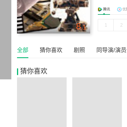
腾讯
优
8
1
2
.1
全部
猜你喜欢
剧照
同导演/演
猜你喜欢