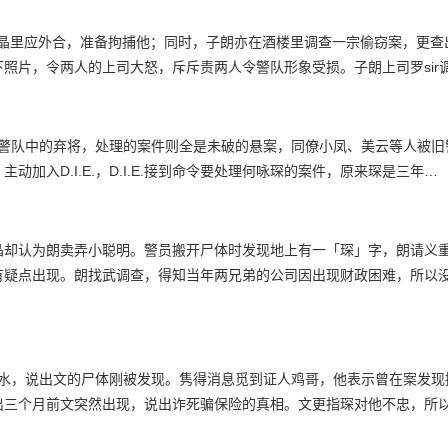
晶晶里应外合，准备拘捕他；同时，子朗亦在酒楼里调查一宗偷窃案，更查
照片，令两人的上司大怒，斥斥责两人令警队形象受损。子朗上司罗sir
全是警队中的弃将，处理的案件则全是未破的悬案，同僚小凤、美云等人被
入D.I.E.，D.I.E.接到命令要处理何咏琛的案件，原来琛是三年…
晶却认为朗卖弄小聪明。警员搬开尸体时发现地上有一「琛」字，朗请义
有疑点出现。朗找武调查，得知当年两兄弟的公司因出现财政困难，所以
泼冷水，说出文的尸体刚被发现。隽得消息觅到证人鸡哥，他表示曾在案发
出三个月前文突然出现，说出诈死骗保险的真相。文更指琛对他不忠，所