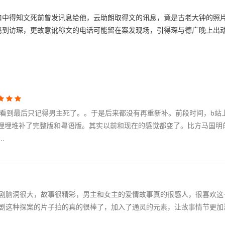
口中得知文死前曾发讯息给他，云助朗取得文的讯息，竟是古老大钟的照
隽到访琛，更故意讹称文的电话可能留在案发现场，引得琛与德广晚上出
，看到最后只记得男主死了。。于是后来都没有再重新补。前段时间，b站
酷和埋埋堆补了完整版和粤语版。其实以前和现在的感觉都变了。比方马国明
.
剧脑洞很大，故事很精彩，男主和女主的爱情故事真的很感人，很喜欢这一
剧这种探案的片子拍的真的很棒了，加入了通灵的元素，让故事情节更加