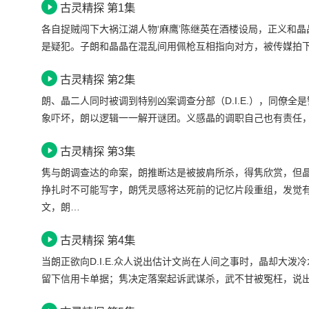
古灵精探 第1集
各自捉贼闯下大祸江湖人物‘麻鹰’陈继英在酒楼设局，正义和
是疑犯。子朗和晶晶在混乱间用佩枪互相指向对方，被传媒拍下
古灵精探 第2集
朗、晶二人同时被调到特别凶案调查分部（D.I.E.），同僚
象吓坏，朗以逻辑一一解开谜团。义感晶的调职自己也有责任，主动加
古灵精探 第3集
隽与朗调查达的命案，朗推断达是被披肩所杀，得隽欣赏，但
挣扎时不可能写字，朗凭灵感将达死前的记忆片段重组，发觉
文，朗…
古灵精探 第4集
当朗正欲向D.I.E.众人说出估计文尚在人间之事时，晶却大
留下信用卡单据；隽决定落案起诉武谋杀，武不甘被冤枉，说