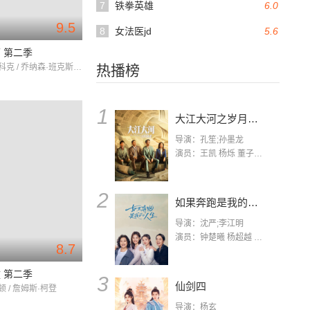
7
铁拳英雄
6.0
9.5
8
女法医jd
5.6
 第二季
鲍勃·奥登科克 / 乔纳森·班克斯 / 蕾亚·塞洪
热播榜
1
大江大河之岁月如歌
导演：孔笙;孙墨龙
演员：王凯 杨烁 董子健 杨采钰 张佳宁 练练 林栋甫 房子斌
2
如果奔跑是我的人生
导演：沈严;李江明
演员：钟楚曦 杨超越 许娣 陈小艺 侯雯元 宋洋 王宥钧 李添诺
8.7
 第二季
3
仙剑四
 / 詹姆斯·柯登
导演：杨玄