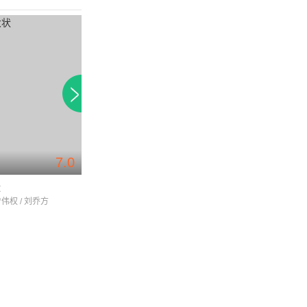
7.0
状
忠奸老实人
怪侠一枝梅
曾伟权 / 刘乔方
廖伟雄 / 陈松伶 / 林文龙
温兆伦 / 杨茜尧 / 陈