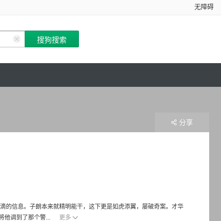
无障碍
分享
滴滴的信息。子朗本来就精明能干，这下更是如虎添翼，屡破奇案。才华
他调到了那个警...
更多