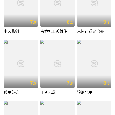
7.
8.
9.
9
1
2
中天悬剑
南侨机工英雄传
人间正道是沧桑
7.
7.
8.
5
8
5
孤军英雄
正者无敌
狼烟北平