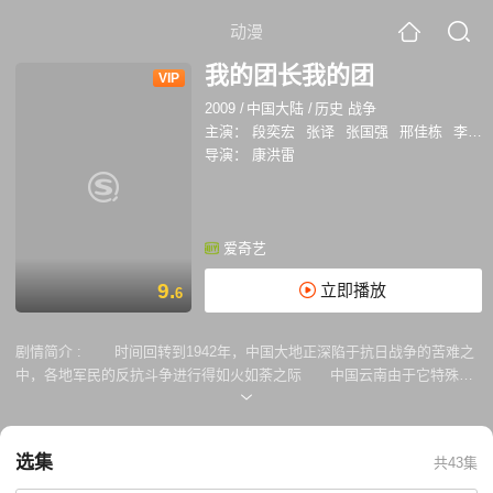
动漫
我的团长我的团
VIP
2009
/
中国大陆
/
历史 战争
主演：
段奕宏
张译
张国强
邢佳栋
李晨
导演：
康洪雷
爱奇艺
9.
立即播放
6
剧情简介 :
时间回转到1942年，中国大地正深陷于抗日战争的苦难之
中，各地军民的反抗斗争进行得如火如荼之际 中国云南由于它特殊的
地缘关系成为抗日战争时期的一个重要战场，它离海不远，可以借道出
国、借船出海。向东，可以通过越南进入北部湾，通往太平洋，向西，可
以利用缅甸、泰国、印度，借助孟加拉湾到印度洋。于是，滇缅公路、滇
选集
共43集
越铁路60年前从红土高原延伸出了这样一条条抗战生命线，它们构筑了高
原新的脊梁。中国军民如何前仆后继地浴血奋战消灭日寇保卫抗战生命线