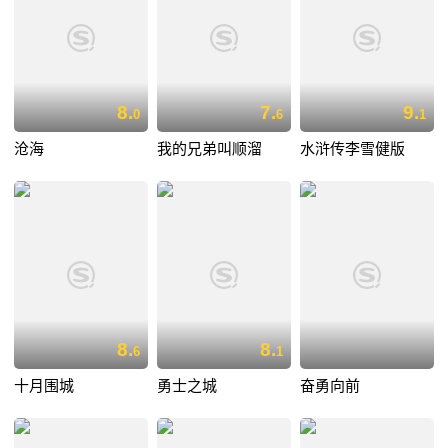
8.
7.
9.
0
6
1
沧海
我的兄弟叫顺溜
水浒传李雪健版
8.
8.
6
1
十月围城
勇士之城
奋勇向前