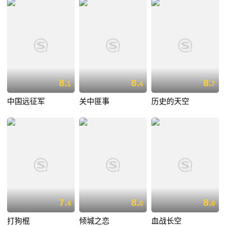
8.
8.
8.
1
4
7
中国远征军
关中匪事
历史的天空
7.
8.
8.
4
0
0
打狗棍
倾城之恋
血战长空