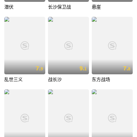
潜伏
长沙保卫战
悬崖
7.
9.
7.
9
1
8
乱世三义
战长沙
东方战场