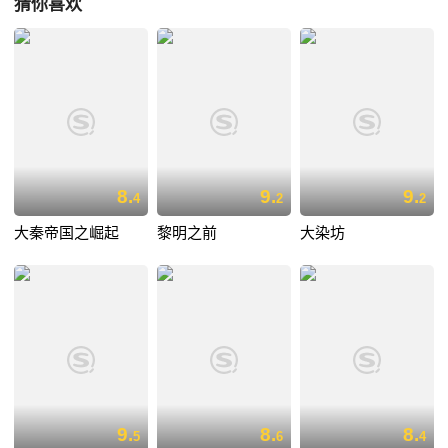
猜你喜欢
8.
9.
9.
4
2
2
大秦帝国之崛起
黎明之前
大染坊
9.
8.
8.
5
6
4