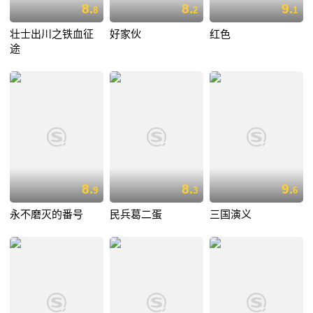
8.
8.
9.
8
2
1
壮士出川之铁血征
好家伙
红色
途
8.
8.
9.
9
3
6
永不磨灭的番号
民兵葛二蛋
三国演义