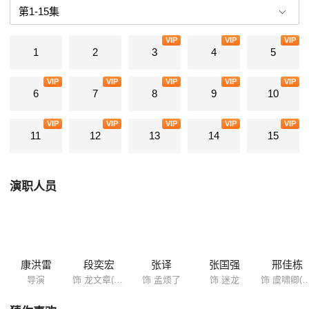
的真实历史故事，便成为了《我的团长，我的团》的整个故事背景和立意
所在。 在一个离中缅边境不远叫作禅达的地方，
VIP
VIP
VIP
1
2
3
4
5
VIP
VIP
VIP
VIP
VIP
6
7
8
9
10
VIP
VIP
VIP
VIP
VIP
11
12
13
14
15
演职人员
康洪雷
段奕宏
张译
张国强
邢佳栋
导演
饰 龙文章(团长)
饰 孟烦了
饰 迷龙
饰 虞啸卿(