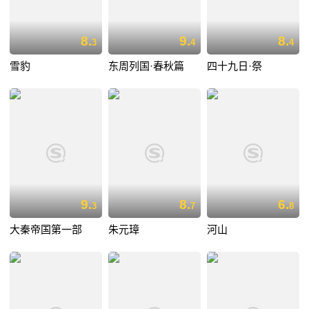
8.
9.
8.
3
4
4
雪豹
东周列国·春秋篇
四十九日·祭
9.
8.
6.
3
7
8
大秦帝国第一部
朱元璋
河山