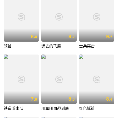
8.
8.
9.
8
2
5
领袖
远去的飞鹰
士兵突击
7.
8.
8.
8
3
4
铁道游击队
川军团血战到底
红色摇篮