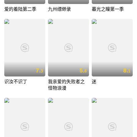
爱的着陆第二季
九州缥缈录
暮光之瞳第一季
7.
5.
8.
3
8
1
识汝不识丁
我亲爱的失败者之
迷
怪物浪漫