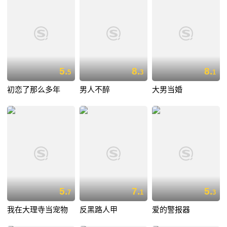
5.
8.
8.
5
3
1
初恋了那么多年
男人不醉
大男当婚
5.
7.
5.
7
1
3
我在大理寺当宠物
反黑路人甲
爱的警报器