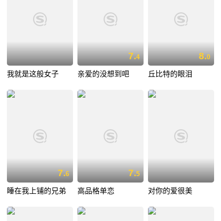
7.
8.
4
0
我就是这般女子
亲爱的没想到吧
丘比特的眼泪
7.
7.
6
5
睡在我上铺的兄弟
高品格单恋
对你的爱很美