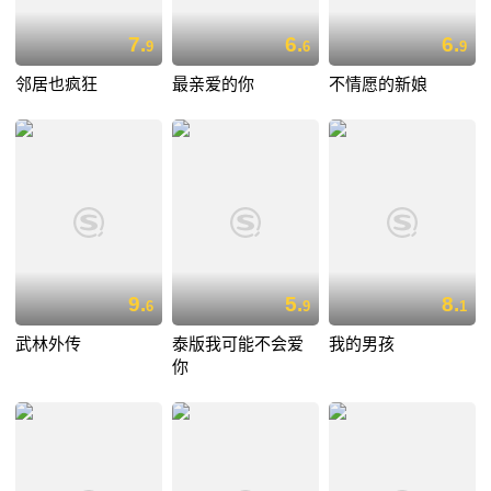
7.
6.
6.
9
6
9
邻居也疯狂
最亲爱的你
不情愿的新娘
9.
5.
8.
6
9
1
武林外传
泰版我可能不会爱
我的男孩
你