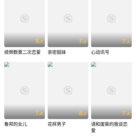
9.
7.
7.
3
9
1
续倒数第二次恋爱
亲密姐妹
心动讯号
7.
8.
7.
0
4
4
鲁邦的女儿
花样男子
请和废柴的我谈恋
爱