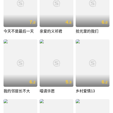
7.
4.
6.
0
6
0
今天不是最后一天
亲爱的义祁君
拾光里的我们
6.
5.
6.
2
9
2
我的邻居长不大
喵请许愿
乡村爱情13