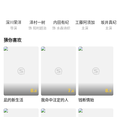
幼儿园代理园长的超治，讲述了其母亲（富司纯子 饰）不久于人世的事
实，他恳求寻和他假结婚以安慰老人的心。 寻面对这样一个无理要求自然
不会同意，谁知一连串的意外却将他们生生地捏在了一起……
深川荣洋
泽村一树
内田有纪
工藤阿须加
坂井真纪
导演
饰 阳村超治
饰 水森诗织
主演
主演
猜你喜欢
8.
7.
8.
8
6
9
凪的新生活
我命中注定的人
钱断情始