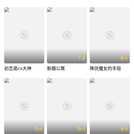
7.
6.
8
1
初恋是cv大神
新婚公寓
降伏魔女的手段
5.
5.
6.
6
5
9