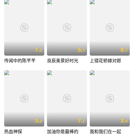
7.
5.
8.
3
7
7
传闻中的陈芊芊
良辰美景好时光
上错花轿嫁对郎
3.
7.
3.
0
1
4
热血神探
加油你是最棒的
我和我们在一起