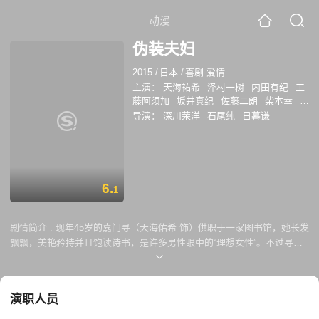
动漫
伪装夫妇
2015
/
日本
/
喜剧 爱情
主演：
天海祐希
泽村一树
内田有纪
工
藤阿须加
坂井真纪
佐藤二朗
柴本幸
田
中要次
木村绿子
富司纯子
导演：
深川荣洋
石尾纯
日暮谦
6.
1
剧情简介 :
现年45岁的嘉门寻（天海佑希 饰）供职于一家图书馆，她长发
飘飘，美艳矜持并且饱读诗书，是许多男性眼中的“理想女性”。不过寻似
乎不屑于这样的评价，她日常里抱持着和善完美的笑容，内心则大呈毒
舌，肆意臧否着周遭的种种不公和乖戾现象。始终单身的她无心恋爱，一
心觉得有书陪伴的日子才是最理想的生活。这一天，寻偶然重逢大学时代
演职人员
的恋人阳村超治（泽村一树 饰）。超治当年不辞而别，令寻的内心大受其
伤。而今问起来才知道，原来超治是更喜欢男性的那一族群。现正担任某