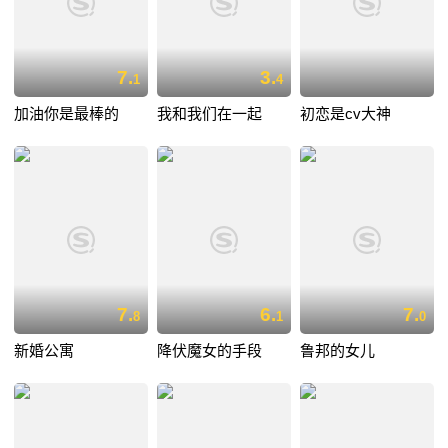
7.
3.
1
4
加油你是最棒的
我和我们在一起
初恋是cv大神
7.
6.
7.
8
1
0
新婚公寓
降伏魔女的手段
鲁邦的女儿