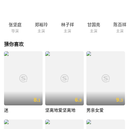
男一女纠缠不清的关系会如何发展？
张坚庭
郑裕玲
林子祥
甘国亮
陈百祥
导演
主演
主演
主演
主演
猜你喜欢
8.
6.
9.
1
9
3
迷
坚离地爱坚离地
男亲女爱