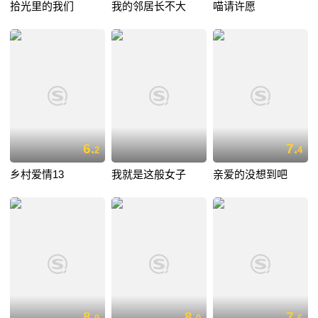
拾光里的我们
我的邻居长不大
喵请许愿
6.
7.
2
4
乡村爱情13
我就是这般女子
亲爱的没想到吧
8.
8.
7.