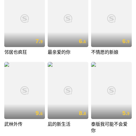
7.
6.
6.
9
6
9
邻居也疯狂
最亲爱的你
不情愿的新娘
9.
8.
5.
6
8
9
武林外传
凪的新生活
泰版我可能不会爱
你