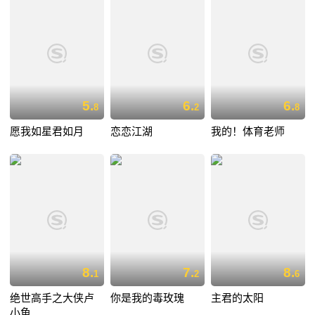
5.
6.
6.
8
2
8
愿我如星君如月
恋恋江湖
我的！体育老师
8.
7.
8.
1
2
6
绝世高手之大侠卢
你是我的毒玫瑰
主君的太阳
小鱼