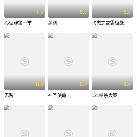
7.
8.
5.
6
5
9
心理罪第一季
黑洞
飞虎之雷霆极战
8.
8.
9.
0
0
2
无贼
神圣使命
121枪杀大案