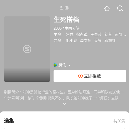
动漫
生死搭档
2006
/
中国大陆
主演：
常戎
徐永革
王奎荣
刘莹
南凯
孙
导演：
毛小睿
周文扬
乔梁
耿旭红
腾讯
立即播放
剧情简介 :
刘冲是警校毕业的高材生。因为枪法奇准，同学和队友送他一
个外号叫“刘一枪”。分到刑警队不久，队长给刘冲找了一个师傅：支队副
队长马关。 人到中年的马关从警已近二十个年头。最近几年来，马关
不时产生一种辞职经商的冲动。毕竟这些年来因为自己当警察付出的太
多，父子之间十几年的隔阂暂且不说，因为当警察，几次交女，女方都因
选集
共20集
为承受不起长期的担惊受怕而提出分手，以至于马关人到中年了还光棍一
根。可真下了决心，等到跟队长提出来时，马关又开不了那个口。 此