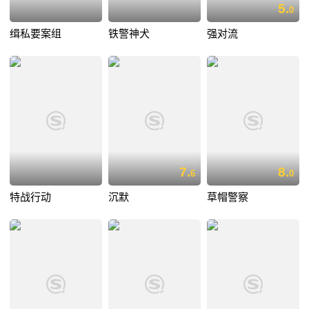
5.
0
缉私要案组
铁警神犬
强对流
7.
8.
6
0
特战行动
沉默
草帽警察