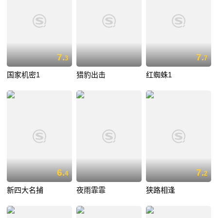
7.
7.
3
7
国家机密1
猎豹出击
红蜘蛛1
6.
7.
4
2
新四大名捕
夜雨霏霏
狭路相逢