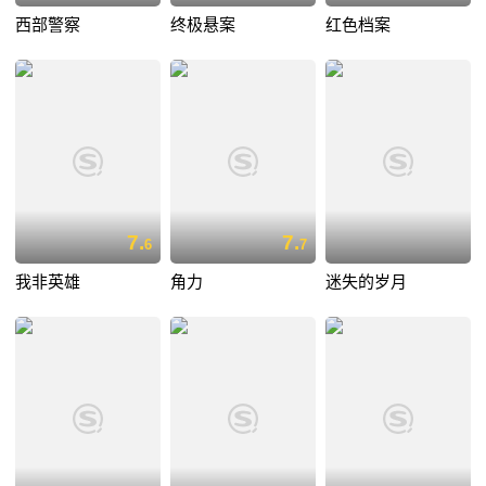
西部警察
终极悬案
红色档案
7.
7.
6
7
我非英雄
角力
迷失的岁月