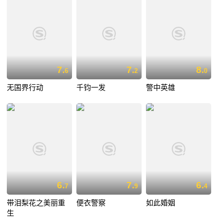
7.
7.
8.
6
2
0
无国界行动
千钧一发
警中英雄
6.
7.
6.
7
9
4
带泪梨花之美丽重
便衣警察
如此婚姻
生