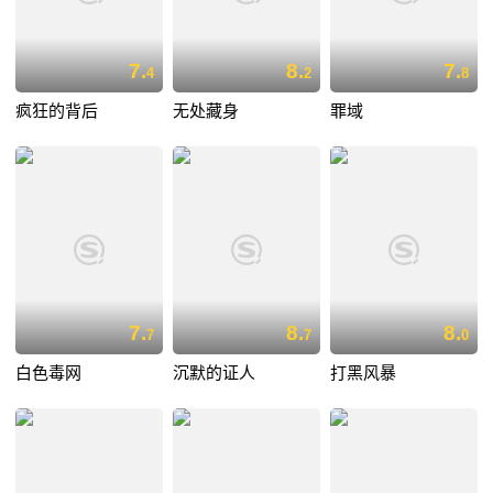
7.
8.
7.
4
2
8
疯狂的背后
无处藏身
罪域
7.
8.
8.
7
7
0
白色毒网
沉默的证人
打黑风暴