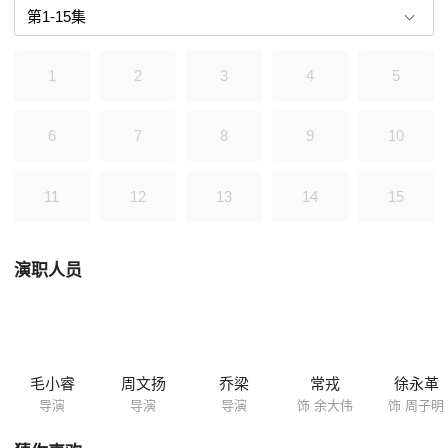
时，一系列离奇的谋杀案接踵而来，死者都是向警方提供过黄克强线索的
人。大案当前，刘冲又回到马关身边。经过马关和刘冲的仔细勘察分析，
最终将犯罪嫌疑人锁定在黄克强的哥哥黄克武身上。据调查，黄克武离开
1
2
3
4
5
本市已经十年有余，这次回来很可能就是冲着弟弟的事而来的。还没来得
及等马关采取行动，黄克武已经抢先一步向刘冲的女友于真下了毒
手。 痛失女友的巨大打击，一时间让刘冲对自己所从事的职业和前途
6
7
8
9
10
表现出极度的茫然。关键时刻，是马关支撑起刘冲活下去的信心，并一步
步将刘冲带回到对案情的侦察当中。经过缜密的侦察，马关终于发现了黄
克武的蛛丝马迹。而黄克武此时也正在寻找马关想对弟弟的死有一个了
11
12
13
14
15
结。就在黄克武拿枪与马关对峙的那一刻，藏在暗处的刘冲终于克服心理
上的障碍，将黄克武一枪击毙，并由此成全了一对警界里的生死搭档。
演职人员
毛小睿
周文扬
乔梁
常戎
徐永革
导演
导演
导演
饰 余大伟
饰 周子明