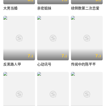
1
9
3
大男当婚
亲密姐妹
续倒数第二次恋爱
7.
7.
7.
1
1
3
反黑路人甲
心动讯号
传闻中的陈芊芊