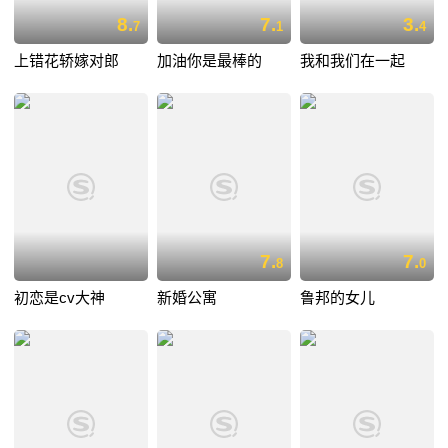
8.
7.
3.
7
1
4
上错花轿嫁对郎
加油你是最棒的
我和我们在一起
7.
7.
8
0
初恋是cv大神
新婚公寓
鲁邦的女儿