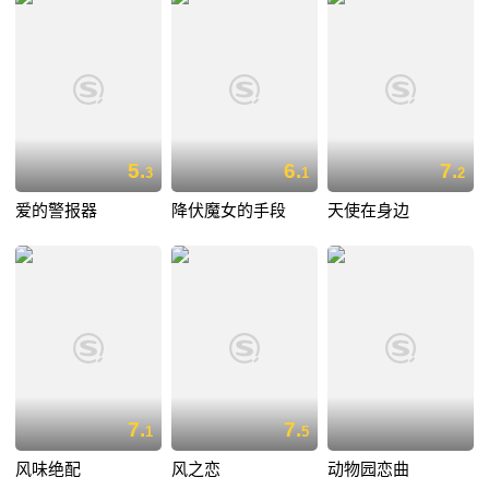
5.
6.
7.
3
1
2
爱的警报器
降伏魔女的手段
天使在身边
7.
7.
1
5
风味绝配
风之恋
动物园恋曲