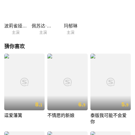
波莉雀娅·彭娜妮可
佩苏达·坑孔伽
玛郁琳
主演
主演
主演
猜你喜欢
8.
6.
5.
1
9
9
逗爱藩篱
不情愿的新娘
泰版我可能不会爱
你