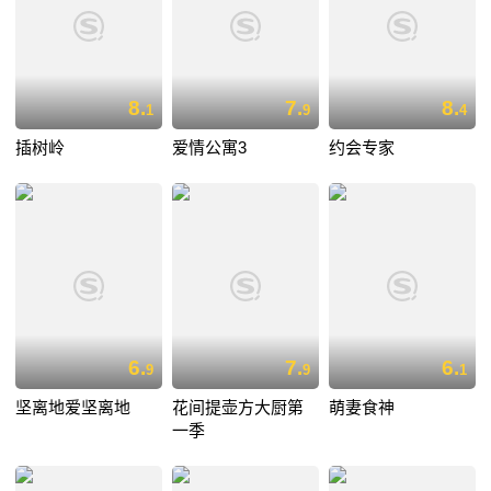
8.
7.
8.
1
9
4
插树岭
爱情公寓3
约会专家
6.
7.
6.
9
9
1
坚离地爱坚离地
花间提壶方大厨第
萌妻食神
一季