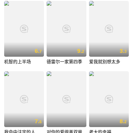
6.
9.
3.
7
2
3
机智的上半场
德雷尔一家第四季
爱我就别想太多
7.
8.
6
2
我命中注定的人
对你的爱很美双爸
老大的幸福