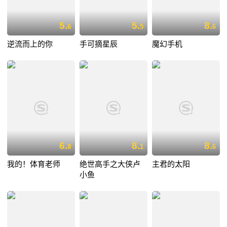
5.
5.
8.
6
5
6
逆流而上的你
手可摘星辰
魔幻手机
6.
8.
8.
8
1
6
我的！体育老师
绝世高手之大侠卢
主君的太阳
小鱼