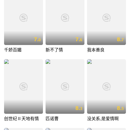
7.
7.
8.
0
6
7
千娇百媚
新不了情
我本善良
8.
8.
3
5
创世纪Ⅱ天地有情
匹诺曹
没关系,是爱情啊