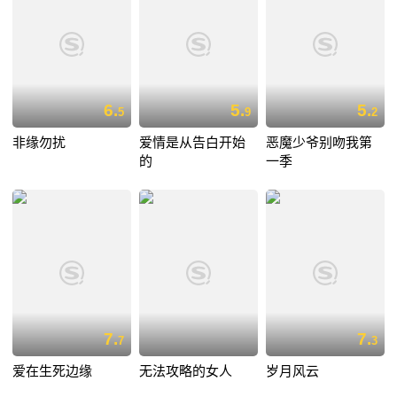
6.
5.
5.
5
9
2
非缘勿扰
爱情是从告白开始
恶魔少爷别吻我第
的
一季
7.
7.
7
3
爱在生死边缘
无法攻略的女人
岁月风云