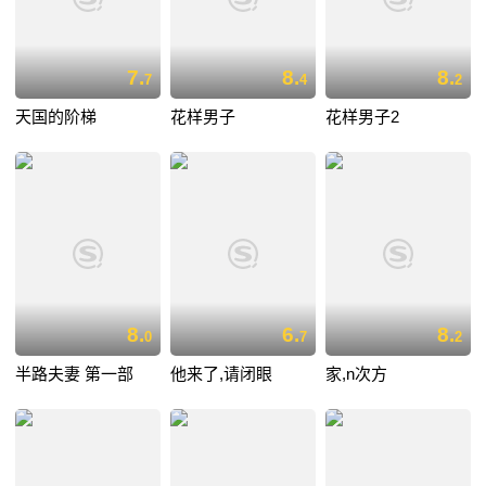
7.
8.
8.
7
4
2
天国的阶梯
花样男子
花样男子2
8.
6.
8.
0
7
2
半路夫妻 第一部
他来了,请闭眼
家,n次方