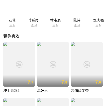
石修
李婉华
林韦辰
陈炜
甄志强
主演
主演
主演
主演
主演
猜你喜欢
7.
7.
7.
7
8
6
冲上云霄2
忠奸人
忘情阔少爷