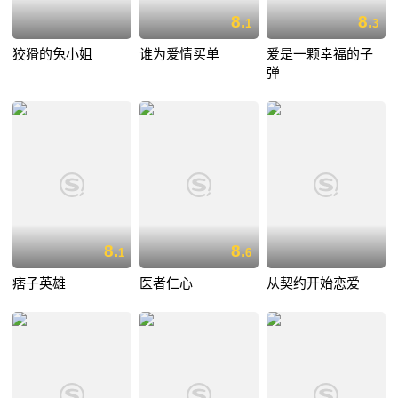
8.
8.
1
3
狡猾的兔小姐
谁为爱情买单
爱是一颗幸福的子
弹
8.
8.
1
6
痞子英雄
医者仁心
从契约开始恋爱