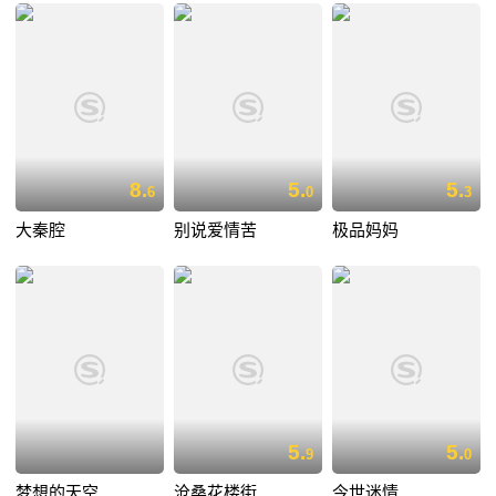
8.
5.
5.
6
0
3
大秦腔
别说爱情苦
极品妈妈
5.
5.
9
0
梦想的天空
沧桑花楼街
今世迷情