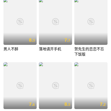
8.
7.
3
7
男人不醉
落地请开手机
贺先生的恋恋不忘
下饭版
7.
8.
7.
6
5
2