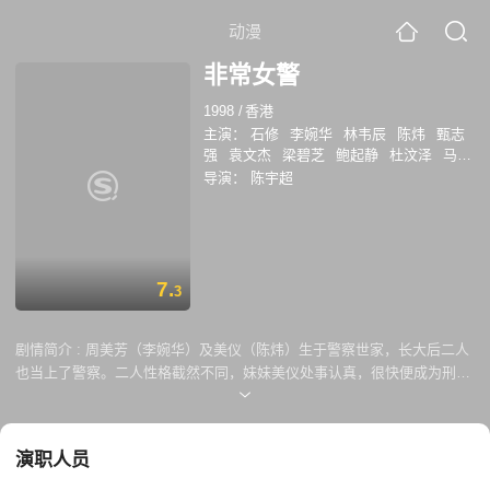
动漫
非常女警
1998
/
香港
主演：
石修
李婉华
林韦辰
陈炜
甄志
强
袁文杰
梁碧芝
鲍起静
杜汶泽
马宗
德
导演：
陈宇超
7.
3
剧情简介 :
周美芳（李婉华）及美仪（陈炜）生于警察世家，长大后二人
也当上了警察。二人性格截然不同，妹妹美仪处事认真，很快便成为刑事
侦缉探员，成为警队中之精英。而姐姐乐天容易动情的性格，使她时常周
旋在众多男警员之中，直至她生命中最重要的男人焦国华（石修）出现，
使姐妹二人的下半生完全改变。与此同时，美仪重遇旧情人詹伟雄（林韦
演职人员
辰），究竟这两位外表刚强的「非常女警」又能否克服感情上的惊涛骇浪
呢？