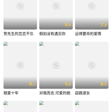
8.
7.
0
4
贺先生的恋恋不忘
假如没有遇见你
远得要命的爱情
8.
5.
6.
1
8
9
相爱十年
对我而言,可爱的她
窈跳淑女