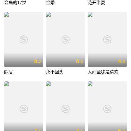
会痛的17岁
金婚
花开半夏
8.
8.
4.
2
6
9
蜗居
永不回头
人间至味是清欢
7.
7.
6.