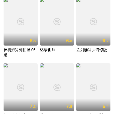
8.
6.
6.
5
8
2
神机妙算刘伯温 06
达摩祖师
金剑雕翎罗海琼版
版
7.
7.
6.
3
5
4