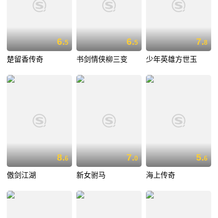
6.
6.
7.
5
5
8
楚留香传奇
书剑情侠柳三变
少年英雄方世玉
8.
7.
5.
6
0
6
傲剑江湖
新女驸马
海上传奇