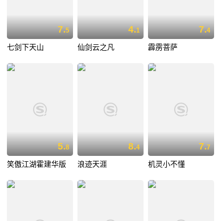
7.
4.
7.
5
1
4
七剑下天山
仙剑云之凡
霹雳菩萨
5.
8.
7.
8
4
7
笑傲江湖霍建华版
浪迹天涯
机灵小不懂