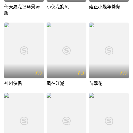
倚天屠龙记马景涛
小侠龙旋风
雍正小蝶年羹尧
版
7.
7.
7.
9
3
9
神州侠侣
凤在江湖
苗翠花