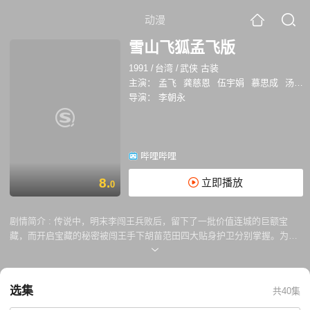
动漫
雪山飞狐孟飞版
1991
/
台湾
/
武侠 古装
主演：
孟飞
龚慈恩
伍宇娟
慕思成
汤镇宗
导演：
李朝永
哔哩哔哩
8.
立即播放
0
剧情简介 :
传说中，明末李闯王兵败后，留下了一批价值连城的巨额宝
藏，而开启宝藏的秘密被闯王手下胡苗范田四大贴身护卫分别掌握。为揭
开宝藏的秘密，或为利己野心，或为赈济天下灾民，江湖中以及朝廷中的
各方善恶势力展开了连番争斗。而四姓的后人为了揭开这个秘密，数代间
也结下无数纠葛情仇，最终，胡家传人胡一刀与苗家传人苗人凤两位英雄
选集
共40集
豪杰进行了一场惊心动魄的生死决战，决战中，两人惺惺相惜，但田家后
人田归农为了宝藏的秘密，暗下毒手，在胡一刀与苗人凤决战时以毒杀害