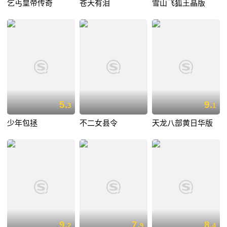
乞丐皇帝传奇
苍天有泪
雪山飞狐王晶版
5.
9.
3
1
少年包拯
不二女县令
天龙八部黄日华版
9.
7.
8.
2
9
4