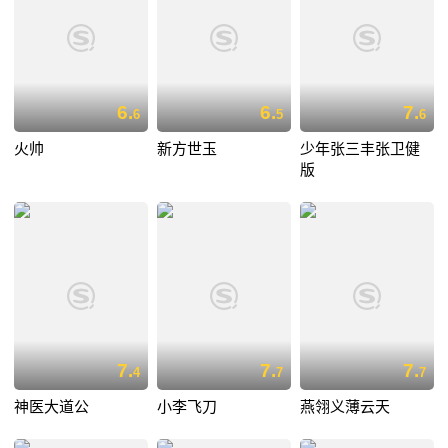
6.
6.
7.
6
5
6
火帅
新方世玉
少年张三丰张卫健
版
7.
7.
7.
4
7
7
神医大道公
小李飞刀
燕翎义薄云天