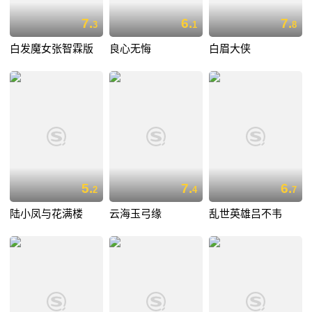
7.
6.
7.
3
1
8
白发魔女张智霖版
良心无悔
白眉大侠
5.
7.
6.
2
4
7
陆小凤与花满楼
云海玉弓缘
乱世英雄吕不韦