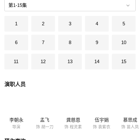
胡一刀……
1
2
3
4
5
6
7
8
9
10
11
12
13
14
15
演职人员
李朝永
孟飞
龚慈恩
伍宇娟
慕思成
导演
饰 胡一刀
饰 程灵素
饰 袁紫衣
饰 苗人凤