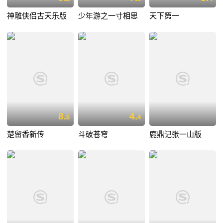
神雕侠侣古天乐版
少年游之一寸相思
天下第一
8.
4.
6
4
楚留香新传
斗破苍穹
鹿鼎记张一山版