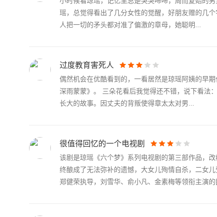
小时候看琼瑶，记忆里总是哭哭啼啼，周而复始的男
瑶，总觉得看出了几分女性的觉醒，好朋友赠的几个
人把一切的矛头都对准了偏激的章母，她聪明...
过度教育害死人
偶然机会在优酷看到的，一看居然是琼瑶阿姨的早期
深雨蒙蒙》。 三朵花看后我觉得还不错，说下看法
长大的故事。因丈夫的背叛使得章太太对男...
很值得回忆的一个电视剧
该剧是琼瑶《六个梦》系列电视剧的第三部作品，改
终酿成了无法弥补的遗憾，大女儿殉情自杀，二女儿
郑健荣执导，刘雪华、俞小凡、金素梅等领衔主演的民.