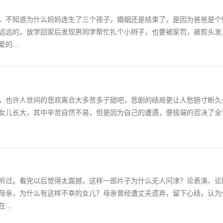
。不知道为什么妈妈连生了三个孩子，婚姻还是结束了，是因为爸爸是个
远远的，放学回家后发现男同学帮忙扎个小辫子，也要被家罚，被剪头发
...
，也许人世间的悲欢离合大多苦多于甜吧，悲剧的结局更让人愁肠寸断久
女儿长大，其中辛苦自然不易，但是因为自己的遭遇，便极端的否决了全
听过。看完以后觉得太震撼，这样一部片子为什么无人问津？论表演、论
母亲，为什么有这样不幸的女儿？母亲曾经遭丈夫遗弃，留下心结，认为
..