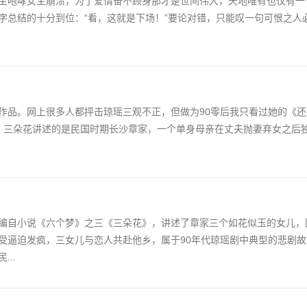
主咆哮女主崩溃，为了爱情奋不顾身那才是世间伟大，天地唯有也仅有一个
字总结的十分到位：“看，这就是下场！”要论对错，只能叹一句可恨之人
作品。网上很多人都抨击琼瑶三观不正，但做为90零后我只看过她的《
： 三朵花讲述的是民国时期长沙章家，一个单身母亲在丈夫抛妻弃女之后
编自小说《六个梦》之三《三朵花》，讲述了章家三个如花似玉的女儿，
受逼迫发疯，三女儿与恋人共赴他乡，属于90年代琼瑶剧中典型的悲剧
..