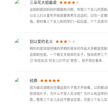
三朵花大姐最虐
这部剧是因妈妈的婚姻有问题，导致三个女儿的悲剧
以女儿们从童年开始就要离男生远远的，记住一定要
格。那时看三个女儿和同学们一起玩耍，个个活泼可爱的
别以爱的名义
畸形的爱琼瑶阿姨的早期的很多的作品大多都是悲剧
这部剧也是。一个被丈夫抛弃的女子，独自抚养三个
己“如花似玉”的女儿们不近“男色”，视乎现在看来...
经典
因为最近湖南台在播这部片子我才开始看，以前都没
些琼瑶片子，为什么不受人关注呢？为什么有这样的
靠，教育三个女儿永远不要谈恋爱。可是三个女儿实在.