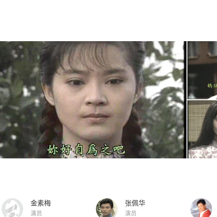
金素梅
张佩华
演员
演员