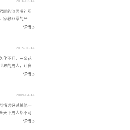
2016-03-14
劈腿的渣男吗？所
，家教非常的严
详情
2015-10-14
久化不开，三朵花
世界的男人，让自
详情
2009-04-14
剧情远好过其他一
全天下男人都不可
详情