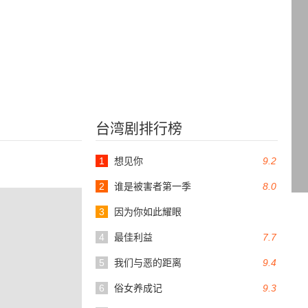
台湾剧排行榜
1
想见你
9.2
2
谁是被害者第一季
8.0
3
因为你如此耀眼
4
最佳利益
7.7
5
我们与恶的距离
9.4
6
俗女养成记
9.3