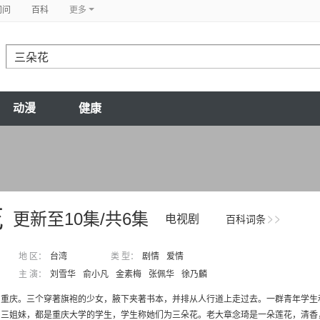
问问
百科
更多
动漫
健康
花
更新至10集/共6集
电视剧
百科词条
地 区：
台湾
类 型：
剧情
爱情
主 演：
刘雪华
俞小凡
金素梅
张佩华
徐乃麟
，重庆。三个穿著旗袍的少女，腋下夹著书本，并排从人行道上走过去。一群青年学生
三姐妹，都是重庆大学的学生，学生称她们为三朵花。老大章念琦是一朵莲花，清香，