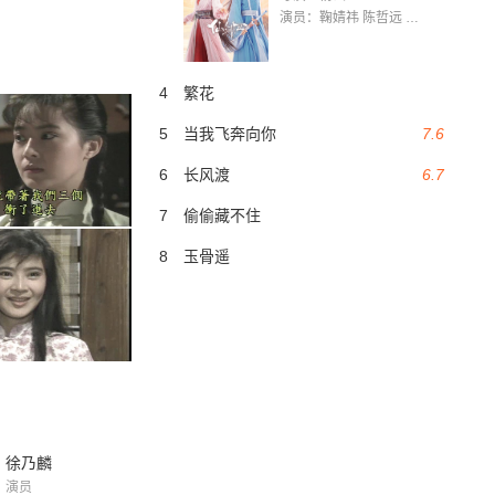
演员：鞠婧祎 陈哲远 茅子俊 毛晓慧 王媛可 张志浩 林枫松 张帆（演员）
4
繁花
5
当我飞奔向你
7.6
6
长风渡
6.7
7
偷偷藏不住
8
玉骨遥
徐乃麟
演员