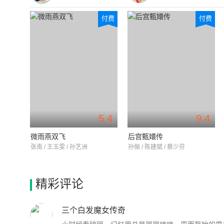
付费
付费
5.4
9.4
微雨燕双飞
后宫甄嬛传
张南 / 王玉雯 / 孙艺洲
孙俪 / 陈建斌 / 蔡少芬
精彩评论
三个白发魔女传奇