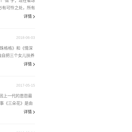
“情”字；现在看琼
必有可怜之处，所有
详情
2018-06-03
还珠格格》和《情深
独自把三个女儿扶养
详情
2017-05-15
因上一代的恩怨最
故事《三朵花》是由
详情