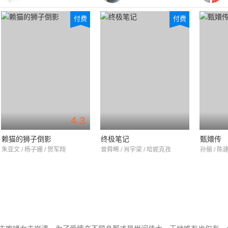
付费
付费
4.3
赖猫的狮子倒影
终极笔记
甄嬛传
朱亚文 / 杨子姗 / 贺军翔
曾舜晞 / 肖宇梁 / 哈妮克孜
孙俪 / 陈