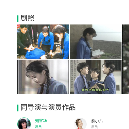
剧照
同导演与演员作品
刘雪华
俞小凡
演员
演员