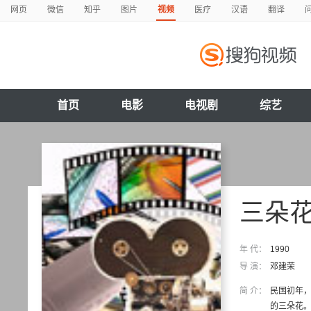
网页
微信
知乎
图片
视频
医疗
汉语
翻译
首页
电影
电视剧
综艺
三朵
年 代：
1990
导 演：
邓建荣
简 介：
民国初年
的三朵花。