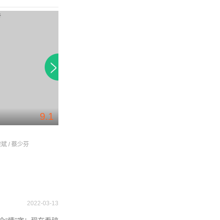
付费
9.1
7.8
陆贞传奇
伞娘传奇
建斌 / 蔡少芬
赵丽颖 / 陈晓 / 乔任梁
秦海璐 / 刘雪华 / 王
2022-03-13