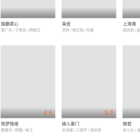
独霸君心
枭宠
上海滩
夏广炎 / 于君亚 / 杨婉玉
范奇 / 袁红阳 / 邓威
周润发 / 
4.6
5.2
筑梦情缘
嫁入豪门
婉君
霍建华 / 杨幂 / 曾江
佘诗曼 / 江祖平 / 钱泳辰
俞小凡 / 