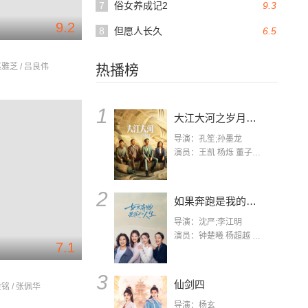
7
俗女养成记2
9.3
9.2
8
但愿人长久
6.5
赵雅芝 / 吕良伟
热播榜
1
大江大河之岁月如歌
导演：孔笙;孙墨龙
演员：王凯 杨烁 董子健 杨采钰 张佳宁 练练 林栋甫 房子斌
2
如果奔跑是我的人生
导演：沈严;李江明
演员：钟楚曦 杨超越 许娣 陈小艺 侯雯元 宋洋 王宥钧 李添诺
7.1
3
仙剑四
金铭 / 张佩华
导演：杨玄