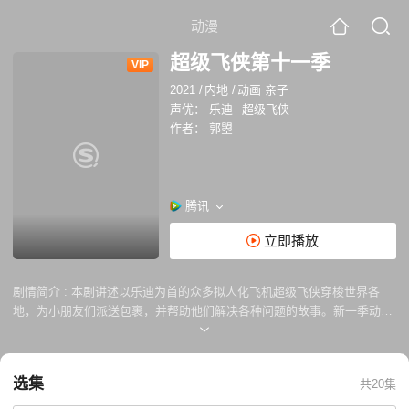
动漫
超级飞侠第十一季
VIP
2021
/
内地
/
动画 亲子
声优：
乐迪
超级飞侠
作者：
郭曌
腾讯
立即播放
剧情简介 :
本剧讲述以乐迪为首的众多拟人化飞机超级飞侠穿梭世界各
地，为小朋友们派送包裹，并帮助他们解决各种问题的故事。新一季动画
里，超级飞侠们将摇身一变，成为勇敢的愿望守护者；同时小朋友也加入
愿望守护计划，和超级飞侠一起守护愿望。
选集
共20集