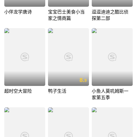
小伴龙学唐诗
宝宝巴士美食小当
逗逗迪迪之酷比侦
家之情商篇
探第二部
8.
9
超时空大冒险
鸭子生活
小鱼人莫叽姆斯一
家第五季