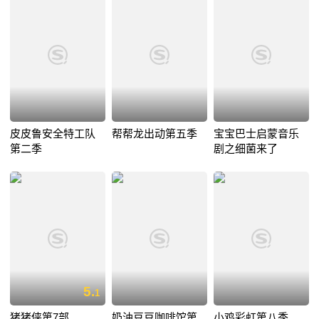
皮皮鲁安全特工队
帮帮龙出动第五季
宝宝巴士启蒙音乐
第二季
剧之细菌来了
5.
1
猪猪侠第7部
奶油豆豆咖啡馆第
小鸡彩虹第八季