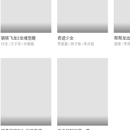
钢铁飞龙2龙魂觉醒
奇迹少女
帮帮龙出
付洁 / 王子尧 / 孙璐璐
贾晨露 / 周子瑜 / 朱光祖
蛋蛋 / 李思