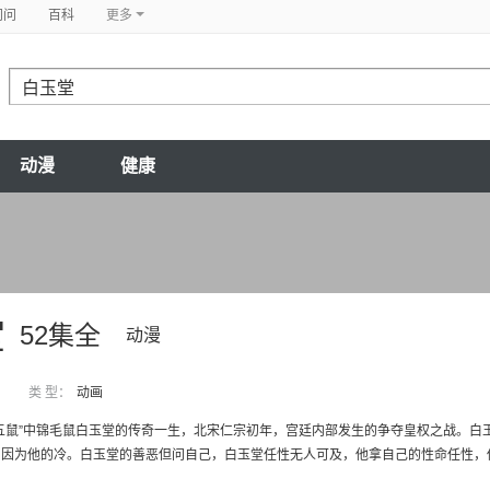
问问
百科
更多
动漫
健康
堂
52集全
动漫
类 型：
动画
五鼠”中锦毛鼠白玉堂的传奇一生，北宋仁宗初年，宫廷内部发生的争夺皇权之战。白
因为他的冷。白玉堂的善恶但问自己，白玉堂任性无人可及，他拿自己的性命任性，他