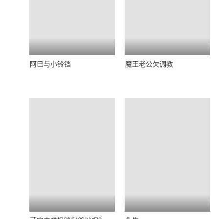
阿巳与小铃铛
魔王老公欠调教