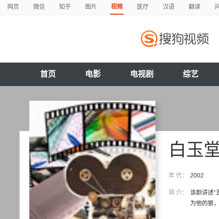
网页
微信
知乎
图片
视频
医疗
汉语
翻译
首页
电影
电视剧
综艺
白玉
年 代：
2002
简 介：
该剧讲述“
为他的狠，