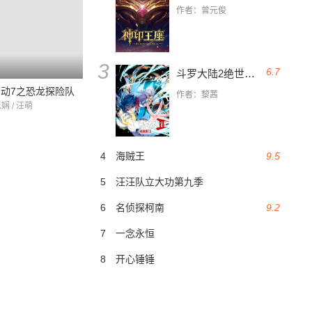
作者：曾元俊
3
6.7
斗罗大陆2绝世唐门
动7之恐龙探险队
作者：黎茜
娴 / 汪萌
4
海贼王
9.5
5
汪汪队立大功第九季
6
名侦探柯南
9.2
7
一念永恒
8
开心锤锤