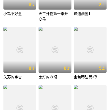
6.
3.
7
1
小鸡不好惹
天工开物第一季开
锋速战警1
心岛
8.
8.
5.
9
7
2
失落的宇宙
鬼灯的冷彻
金色琴弦第3季