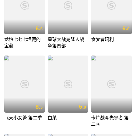
6.
6.
6
0
龙娘七七七埋藏的
星球大战克隆人战
食梦者玛利
宝藏
争第四部
8.
5.
5
0
飞天小女警 第二季
白菜
卡片战斗先导者 第
二季