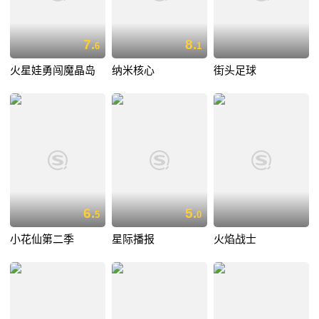
7.
8.
6
1
火星娃勇闯魔晶岛
纳米核心
街头足球
6.
5.
5
0
小花仙第二季
星际播报
火焰战士