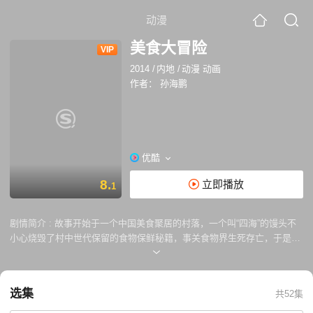
动漫
美食大冒险
VIP
2014
/
内地
/
动漫 动画
作者：
孙海鹏
优酷
8.
立即播放
1
剧情简介 :
故事开始于一个中国美食聚居的村落，一个叫“四海”的馒头不
小心烧毁了村中世代保留的食物保鲜秘籍，事关食物界生死存亡，于是，
以包子“包强”为首的七个身怀绝技的食物勇士挺身而出，去“世界的尽头”寻
找另一本失散的秘籍。恶劣的自然环境，凶残的海盗，来自世界各地的“美
食”高手的挑战与磨合，全片从游历和冒险展开，以独特视角解读世界各地
选集
共52集
知名美食，著名历史事件，将中外饮食文化，风物名...