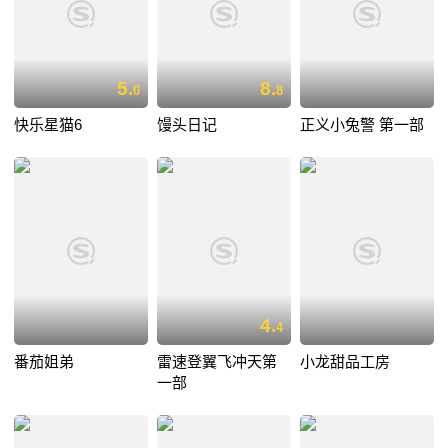
5.
8.
0
8
快乐星猫6
馒头日记
正义小兔警 第一部
4.
4
番茄姐弟
雷速登翼飞冲天第
小龙甜品工房
一部