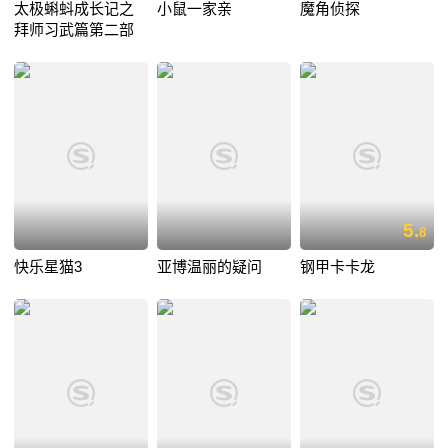
太极蝌蚪成长记之
小鼠一家亲
魔角侦探
拜师习武篇第二部
5.
8
快乐星猫3
亚博温丽的疑问
钢甲卡卡龙