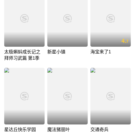
4.
7
太极蝌蚪成长记之
新星小镇
海宝来了1
拜师习武篇 第1季
星达丘快乐学园
魔法猪丽叶
交通奇兵