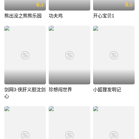
6.
8.
1
5
熊出没之熊熊乐园
功夫鸡
开心宝贝1
剑网3·侠肝义胆沈剑
珍想闯世界
小狐狸发明记
心