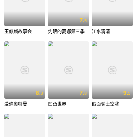
7.
5
玉麒麟故事会
灼眼的夏娜第三季
江水清清
8.
7.
9.
3
8
5
爱迪奥特曼
凹凸世界
假面骑士空我