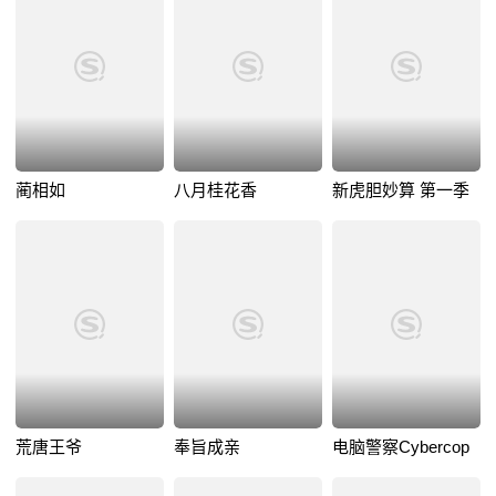
蔺相如
八月桂花香
新虎胆妙算 第一季
荒唐王爷
奉旨成亲
电脑警察Cybercop