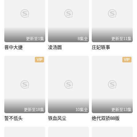
更新至1集
8集全
更新至11集
晋中大捷
凌汤圆
庄妃轶事
VIP
VIP
更新至18集
10集全
更新至13集
誓不低头
铁血风尘
绝代双骄88版