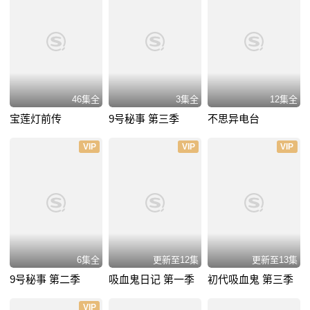
46集全
3集全
12集全
宝莲灯前传
9号秘事 第三季
不思异电台
VIP
VIP
VIP
6集全
更新至12集
更新至13集
9号秘事 第二季
吸血鬼日记 第一季
初代吸血鬼 第三季
VIP