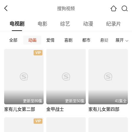
搜狗视频
电视剧
电影
综艺
动漫
纪录片
全部
动画
爱情
喜剧
都市
悬疑
展开
古装
全部
内地
香港
台湾
韩国
泰国
日本
VIP
全部
2026
2025
2024
2023
2022
202
全部
正片
免费正片
付费正片
最热
最新
好评
更新至89集
更新至50集
41集全
家有儿女第二部
金甲战士
家有儿女第四部
VIP