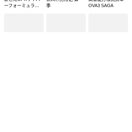
ーフォーミュラ
季
OVA3 SAGA
Earlydays Renewal
超時空ロマネスク
银河漂流OVA3
星球大战克隆人战
サミー MISSING·99
争第一季