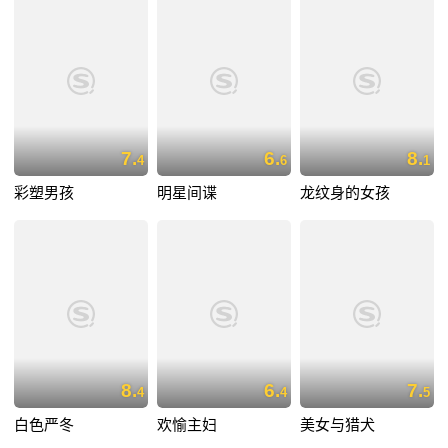
7.
6.
8.
4
6
1
彩塑男孩
明星间谍
龙纹身的女孩
8.
6.
7.
4
4
5
白色严冬
欢愉主妇
美女与猎犬