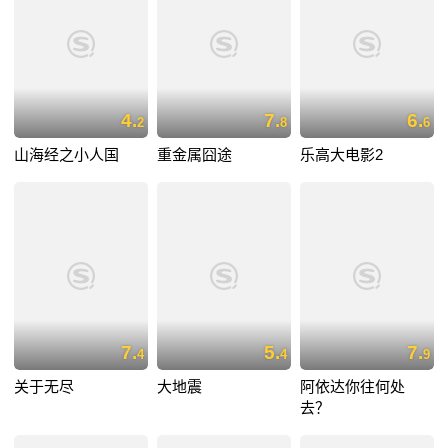
4.
7.
6.
2
8
6
山海经之小人国
重金属囧途
乐高大电影2
7.
5.
7.
4
4
9
关于无尽
大地震
阿依达你往何处
去？