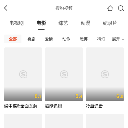
搜狗视频
电视剧
电影
综艺
动漫
纪录片
全部
喜剧
爱情
动作
恐怖
科幻
展开
惊悚
全部
挪威
内地
香港
台湾
韩国
泰国
全部
2026
2025
2024
2023
2022
202
全部
正片
免费正片
付费正片
最热
最新
好评
8.
5.
6.
1
4
6
碟中谍6:全面瓦解
超能追缉
冷血追击