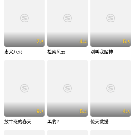
7.
4.
5.
5
4
5
忠犬八公
检察风云
别叫我赌神
9.
5.
4.
3
4
8
放牛班的春天
黑豹2
惊天救援