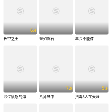
6.
6
长空之王
坚如磐石
年会不能停
7.
5.
5
9
涉过愤怒的海
八角笼中
扫毒3人在天涯