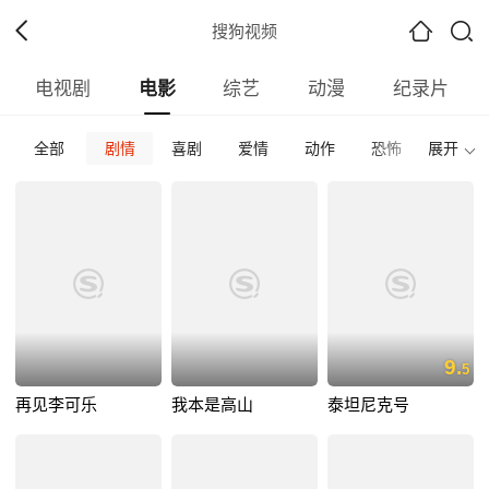
搜狗视频
电视剧
电影
综艺
动漫
纪录片
全部
剧情
喜剧
爱情
动作
恐怖
展开
科幻
全部
内地
香港
台湾
韩国
泰国
日本
全部
2026
2025
2024
2023
2022
202
全部
正片
免费正片
付费正片
最热
最新
好评
9.
5
再见李可乐
我本是高山
泰坦尼克号