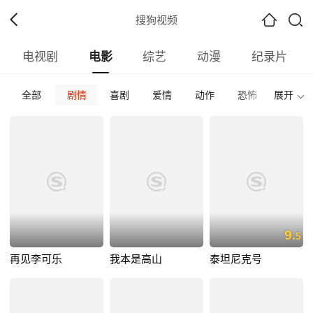
搜狗视频
电视剧
电影
综艺
动漫
纪录片
全部
剧情
喜剧
爱情
动作
恐怖
展开
科幻
全部
内地
香港
台湾
韩国
泰国
日本
全部
2026
2025
2024
2023
2022
202
全部
正片
免费正片
付费正片
最热
最新
好评
9.
5
再见李可乐
我本是高山
泰坦尼克号