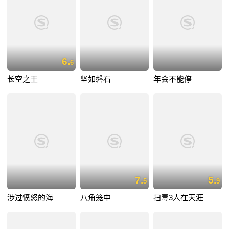
6.
6
长空之王
坚如磐石
年会不能停
7.
5.
5
9
涉过愤怒的海
八角笼中
扫毒3人在天涯