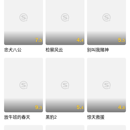
7.
4.
5.
5
4
5
忠犬八公
检察风云
别叫我赌神
9.
5.
4.
3
4
8
放牛班的春天
黑豹2
惊天救援