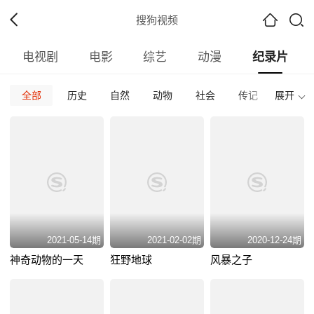
搜狗视频
电视剧
电影
综艺
动漫
纪录片
全部
历史
自然
动物
社会
传记
展开
人文
全部
加拿大
内地
香港
台湾
韩国
泰国
全部
2026
2025
2024
2023
2022
202
全部
正片
免费正片
付费正片
最热
最新
好评
2021-05-14期
2021-02-02期
2020-12-24期
神奇动物的一天
狂野地球
风暴之子