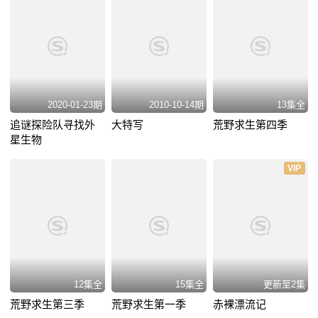
2020-01-23期
2010-10-14期
13集全
追谜探险队寻找外
大特写
荒野求生第四季
星生物
VIP
12集全
15集全
更新至2集
荒野求生第三季
荒野求生第一季
赤裸漂流记