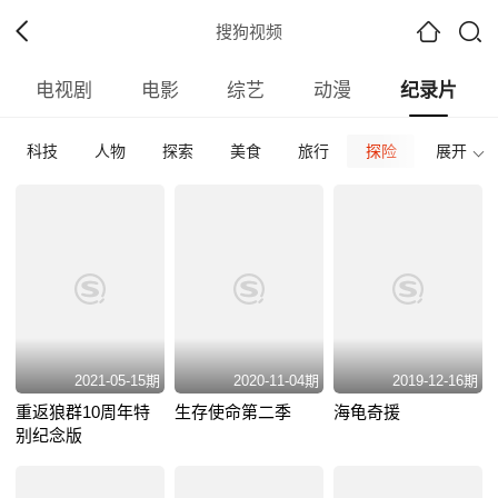
搜狗视频
电视剧
电影
综艺
动漫
纪录片
科技
人物
探索
美食
旅行
探险
其他
展开
全部
内地
香港
台湾
韩国
泰国
日本
全部
2026
2025
2024
2023
2022
202
全部
正片
免费正片
付费正片
最热
最新
好评
2021-05-15期
2020-11-04期
2019-12-16期
重返狼群10周年特
生存使命第二季
海龟奇援
别纪念版