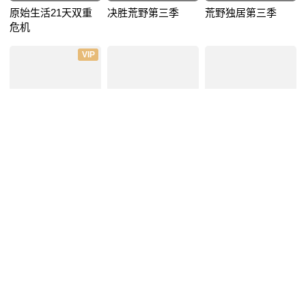
原始生活21天双重
决胜荒野第三季
荒野独居第三季
危机
VIP
更新至8集
10集全
更新至1集
求生指南
越野千里
趣味科学第一季
VIP
VIP
VIP