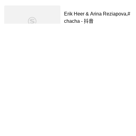
Erik Heer & Arina Reziapova,#
chacha - 抖音
抖音视频
3年前
01:18
2024北京车展:致敬经典更具个
性 静态体验iCAR V23
腾讯
2年前
04:22
El Cara Marcada
腾讯视频
5年前
03:31
Iyo Calvari (Live)