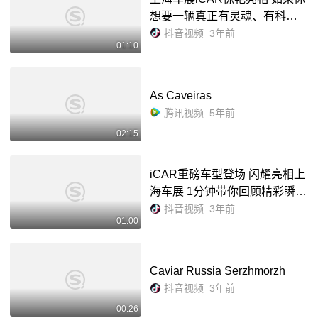
想要一辆真正有灵魂、有科技
的汽车,抓住车展的尾巴赶快去i
抖音视频
3年前
01:10
CAR展台看看吧!#上海车展# #i
CAR# #2023年上海国际车展 ...
As Caveiras
腾讯视频
5年前
02:15
iCAR重磅车型登场 闪耀亮相上
海车展 1分钟带你回顾精彩瞬间
#iCAR #iCAR03 #iCARGT #20
抖音视频
3年前
01:00
23上海国际车展 - 抖音
Caviar Russia Serzhmorzh
抖音视频
3年前
00:26