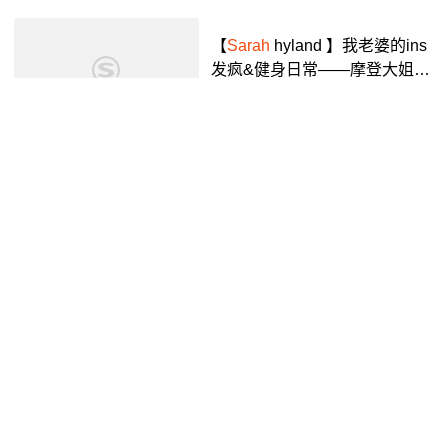
【
Sarah
hyland 】我老婆的ins
发疯&健身日常——摩登大姐的
好身材&好衣品照进现实!_哔哩
黄辣丁超人
7年前
01:44
哔哩_bilibili
今年30岁的
Sarah
,从小就因为
肠胃功能衰竭而不能消化食物.
现在她需要一种特殊方式来维
抖音视频
2年前
03:13
持生命——将营养液直接注入
心脏. 直接接入心脏的输液针,
每...
把极简演化成有个人风格的穿
搭,来看看1米58的
sarah
是如做
到的.#极简风 #穿搭 #lemaire #
抖音视频
3年前
00:57
sarahlinhtran @抖音小助手,设
计师
sarah
个人资料- 抖音
超爱吃面食的
Sarah
,,上辈子肯
定是个北方人. #外国女友 #外国