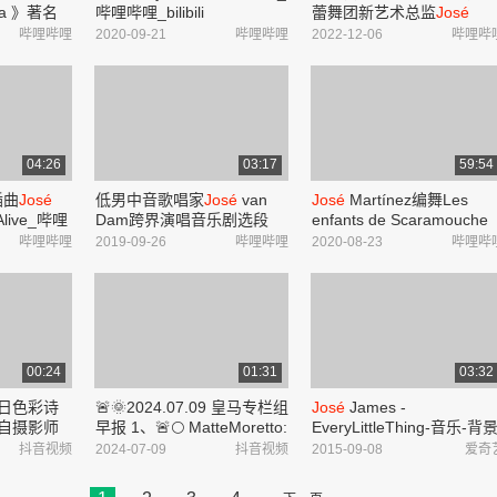
ala 》著名
哔哩哔哩_bilibili
蕾舞团新艺术总监
José
塞·库拉
Martinez_哔哩哔哩_bilibili
哔哩哔哩
2020-09-21
哔哩哔哩
2022-12-06
哔哩哔
著名法国男高
尼亚
libili
04:26
03:17
59:54
插曲
José
低男中音歌唱家
José
van
José
Martínez编舞Les
 Alive_哔哩
Dam跨界演唱音乐剧选段
enfants de Scaramouche
《the impossible dream》
巴黎歌剧院芭蕾舞校参与
哔哩哔哩
2019-09-26
哔哩哔哩
2020-08-23
哔哩哔
(选自音乐剧《唐吉诃德》)_
出_哔哩哔哩_bilibili
哔哩哔哩_bilibili
00:24
01:31
03:32
夏日色彩诗
🚨🌞2024.07.09 皇马专栏组
José
James -
来自摄影师
早报 1、🚨🌕 MatteMoretto:
EveryLittleThing-音乐-背
urano 拍摄
皇家马德里已经加快与里尔
音乐视频音乐-爱奇艺
抖音视频
2024-07-09
抖音视频
2015-09-08
爱奇
面中的元素
就莱尼·约罗的谈判. 🚨🌖
我决定趁夏
José
Félix Díaz:曼联上周