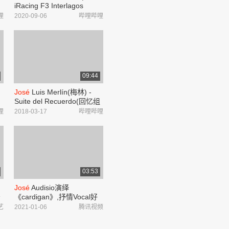
iRacing F3 Interlagos
(Autódromo
José
Carlos
哩
2020-09-06
哔哩哔哩
Pace)_哔哩哔哩_bilibili
09:44
José
Luis Merlín(梅林) -
Suite del Recuerdo(回忆组
演
曲)_哔哩哔哩_bilibili
哩
2018-03-17
哔哩哔哩
03:53
José
Audisio演绎
景
《cardigan》,抒情Vocal好
抓耳
艺
2021-01-06
腾讯视频