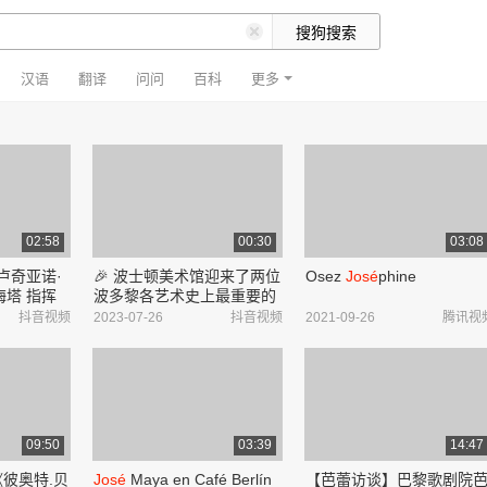
汉语
翻译
问问
百科
更多
02:58
00:30
03:08
,卢奇亚诺·
🎉 波士顿美术馆迎来了两位
Osez
José
phine
梅塔 指挥
波多黎各艺术史上最重要的
 Verdi:
画家之一,何塞·坎佩切(
José
抖音视频
2023-07-26
抖音视频
2021-09-26
腾讯视
: "Libiamo
Campeche)和弗朗西斯科·
indisi) |
奥列尔(Francisco Oller)的
五幅标志...
09:50
03:39
14:47
彼奥特.贝
José
Maya en Café Berlín_
【芭蕾访谈】巴黎歌剧院