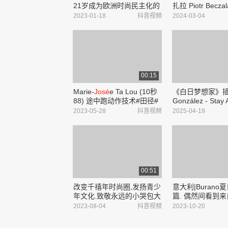
21岁成为欧洲时尚民主化的
扎拉 Piotr Becz
先驱,解析
José
Eisenberg的
阿根廷男高音《何
2023-01-18
抖音视频
2024-03-04
传奇人生.#伊诗贝格 #蓝血
(
José
Cura)》
贵族 #下颌线 @抖音小助手
音《罗伯特.阿兰
- 抖音
(robert_哔哩哔哩_bi
00:15
Marie-
José
e Ta Lou (10秒
《白日梦想家》
88) 途中跑动作技术#田径#
González - Stay
田径训练#短跑#途中跑#体
哔哩_bilibili
2023-05-28
抖音视频
2025-04-19
考 - 抖音
00:51
改变千禧年时尚圈,发扬青少
意大利|Burano
年文化.致敬永远的小哭包大
篇. 偶然间看到
师—
Raf
Simons#
raf
simons
Joe Howard在B
2023-08-04
抖音视频
2023-10-20
的一张作品,其画
深深吸引了我,让