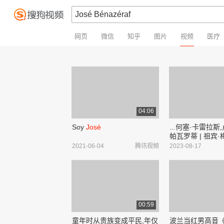
网页
微信
知乎
图片
视频
医疗
04:06
Soy
José
...何塞·卡雷拉斯
帕瓦罗蒂 | 祖宾·
洛杉矶爱乐交响乐团 |
2021-06-04
腾讯视频
2023-08-17
La traviata, Act 1
ne' lieti calici" (Br
José
Carreras,...
00:59
童年时从贵族变成平民,年仅
波兰当红男高音《