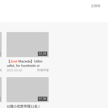
无障碍
31:28
【
José
Maceda】Udlot-
udlot, for hundreds or
thousands of performers_
频
2021-03-02
哔哩哔哩
哔哩哔哩_bilibili
07:38
芭
以微小优势夺得11名 |