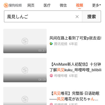
网页
医疗
微信
视频
更多
风间在路上看到了可爱p就去追!
腾讯视频
6年前
00:37
【AniMare新人初配信】十分钟
了解
风见
kuku_哔哩哔哩_bilibili
哔哩哔哩
6年前
08:09
【
风见
唯花】完整版·日语助眠
——
风见
唯花がお兄ちゃ
ん
の
お世话を
し
てあげる!_哔哩哔哩
哔哩哔哩
5年前