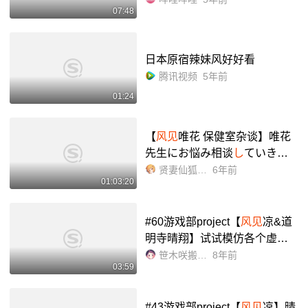
07:48
_bilibili
日本原宿辣妹风好好看
腾讯视频
5年前
01:24
【
风见
唯花 保健室杂谈】唯花
先生にお悩み相谈
し
ていきま
せ
ん
か?【生肉】_哔哩哔哩_bil
贤妻仙狐小姐Official
6年前
01:03:20
ibili
#60游戏部project【
风见
凉&道
明寺晴翔】试试模仿各个虚拟y
uotuber的声音!_哔哩哔哩_bilibi
笹木咲搬运组
8年前
03:59
li
#43游戏部project【
风见
凉】晴