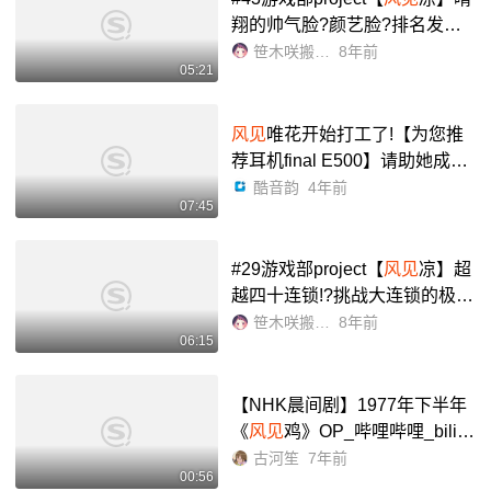
翔的帅气脸?颜艺脸?排名发表!
风见
凉精心严选三张私照悄悄
笹木咲搬运组
8年前
05:21
介绍~_哔哩哔哩_bilibili
风见
唯花开始打工了!【为您推
荐耳机final E500】请助她成为
店长吧!中文字幕_哔哩哔哩_bili
酷音韵
4年前
07:45
bili
#29游戏部project【
风见
凉】超
越四十连锁!?挑战大连锁的极
限!【噗哟噗哟俄罗斯方块】_哔
笹木咲搬运组
8年前
06:15
哩哔哩_bilibili
【NHK晨间剧】1977年下半年
《
风见
鸡》OP_哔哩哔哩_bilibil
i
古河笙
7年前
00:56