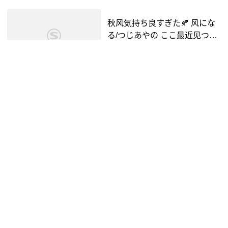
秋风気持ち良すぎた🍂 风にな
る/つじあやの ここ最近见つけ
た公园なんだけど これからち
抖音视频
2年前
00:43
ょくちょく行きそうな予感♪ 红
叶见れたらいいなぁ🍂✨ �..
可爱くてごめん🎀 #高岭のなで
しこ #HoneyWorks #可爱くて
ごめん #女团 #偶像,可爱くて交
抖音视频
2年前
02:15
尾したい[流泪]- 抖音
...に登场する「女王」をイメー
ジして、ワンピース、トップ
ス、バッグ、ポーチを作らせて
抖音视频
3年前
00:15
顶きました🍎 ワンピース👗 ワ
ンピースは、よく见るとりん...
日推歌单丨“抬起头,往前走吧,我
将与你一同见证梦想.”《はじめ