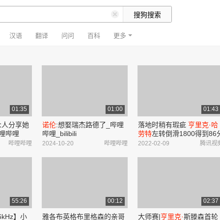
汉语
翻译
问问
百科
更多
01:35
01:00
01:43
众人分享她
诺伦
:想娶瑞杰路德了_哔哩
落地时稍有瑕疵
亨里克·哈
哩哔哩
哔哩_bilibili
劳特
左转倒滑1800得到86
哔哩哔哩
2024-10-20
哔哩哔哩
2022-02-09
腾讯视
55:26
00:12
02:37
/96kHz】小
雅各布英格布里格森的亲哥
大师赛|
亨里克·
斯滕森首轮