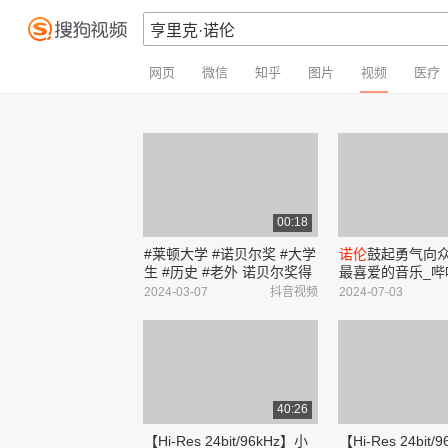
网页
微信
知乎
图片
视频
医疗
00:18
#莱顿大学 #诺贝尔奖 #大学
诺伦
鼓起勇气向
生 #历史 #老外 诺贝尔奖得
最喜爱的音乐_哔
主 尼古拉斯·丁伯根 荷兰动
_bilibili
2024-03-07
抖音视频
2024-07-03
物行为学家、鸟类学家 彼得
·塞曼 荷兰物理学家 雅各布
斯·
亨里克
斯·...
40:26
【Hi-Res 24bit/96kHz】小
【Hi-Res 24bit