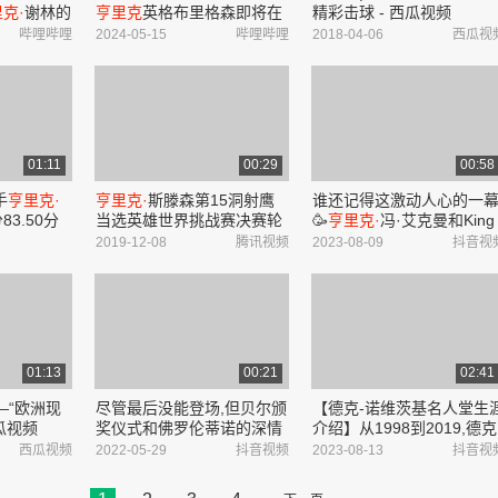
克·
谢林的
亨里克
英格布里格森即将在
精彩击球 - 西瓜视频
提琴协奏
斯德哥尔摩开启他的赛季首
哔哩哔哩
2024-05-15
哔哩哔哩
2018-04-06
西瓜视
,2018年发
秀_哔哩哔哩_bilibili
ili
01:11
00:29
00:58
手
亨里克·
亨里克·
斯滕森第15洞射鹰
谁还记得这激动人心的一幕
3.50分
当选英雄世界挑战赛决赛轮
🥳
亨里克·
冯·艾克曼和King
最佳球
Edward再次封神!👑#体育 
2019-12-08
腾讯视频
2023-08-09
抖音视
骑马 #比赛现场 #马术 #推
广马术运动 - 抖音
01:13
00:21
02:41
—“欧洲现
尽管最后没能登场,但贝尔颁
【德克-诺维茨基名人堂生
西瓜视频
奖仪式和佛罗伦蒂诺的深情
介绍】从1998到2019,德克
拥抱,也宣告了他和皇马的恩
从金发飘飘的德国小伙一
西瓜视频
2022-05-29
抖音视频
2023-08-13
抖音视
怨烟消云散#贝尔 #皇马 #欧
步成长为德国战车.如今,战
冠 - 抖音
车入库,诺天王用他的传奇