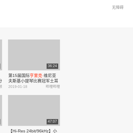
无障碍
36:24
第15届国际
亨里克·
维尼亚
分
夫斯基小提琴比赛冠军土耳
其Veriko Tchumburidze菲莉
频
2019-01-18
哔哩哔哩
科.楚姆布里泽演奏合集_哔
哩哔哩_bilibili
47:07
【Hi-Res 24bit/96kHz】小