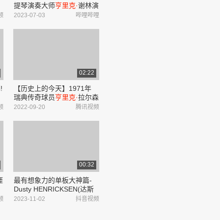
提琴演奏大师
亨里克·
谢林演
奏弗里茨·克莱斯勒的作品
频
2023-07-03
哔哩哔哩
(1963年录音,2018年发行)_
哔哩哔哩_bilibili
02:22
!
【历史上的今天】1971年
瑞典传奇球员
亨里克·
拉尔森
#
出生
频
2022-09-20
腾讯视频
00:32
涯
最有想象力的单板大神篇-
Dusty HENRICKSEN(达斯
步
蒂·
亨里克
森)#滑雪 #极限运
频
2023-11-02
抖音视频
动 #单板滑雪 #专业动作请
一
勿模仿 #你的滑雪bgm够燃