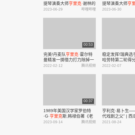
提琴演奏大师
亨里克·
谢林的
提琴演奏大师
亨里
专辑《勃拉姆斯小提琴协奏
专辑《贝多芬小
2023-06-29
哔哩哔哩
2023-06-30
曲》(1962年录音,2018年发
曲》(1965年录音
行)_哔哩哔哩_bilibili
行)_哔哩哔哩_bilib
00:53
完美!丹麦队
亨里克·
霍尔特
稳定发挥!瑞典选
曼精准一掷借力打力除掉一
哈劳特第二轮得分8
颗黄壶
2022-02-12
腾讯视频
2022-02-07
00:37
1989年美国汉学家罗伯特
亨利克·易卜生—
·G·
亨里克
斯,韩禄伯著《老
代戏剧之父” | 
子道德经》出版
2023-09-14
腾讯视频
2021-08-24